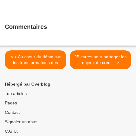
Commentaires
< > Au coeur du débat sur
25 cartes pour partager les
les transformations des
enjeux du cœur... >
villes, JC.Choblet présente
la pratique de
"scénographie urbaine"
Hébergé par Overblog
Top articles
Pages
Contact
Signaler un abus
C.G.U.