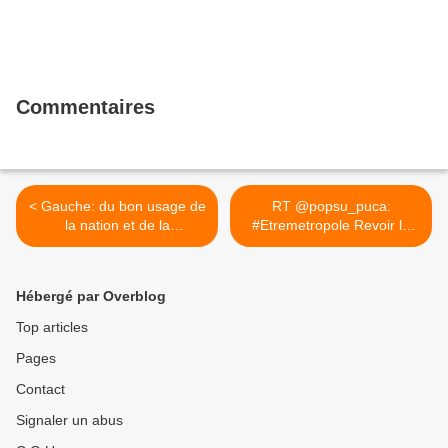
Commentaires
< Gauche: du bon usage de
RT @popsu_puca:
la nation et de la
#Etremetropole Revoir la
souveraineté, un texte de
table... >
Roger Martelli
Hébergé par Overblog
Top articles
Pages
Contact
Signaler un abus