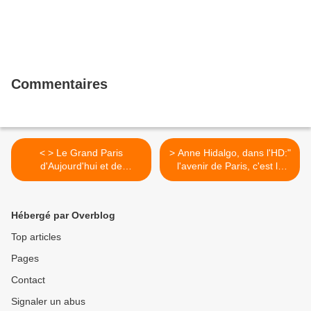
Commentaires
< > Le Grand Paris
> Anne Hidalgo, dans l'HD:"
d'Aujourd'hui et de
l'avenir de Paris, c'est le
Demain/AIGP et MUS
Grand Paris " >
Hébergé par Overblog
Top articles
Pages
Contact
Signaler un abus