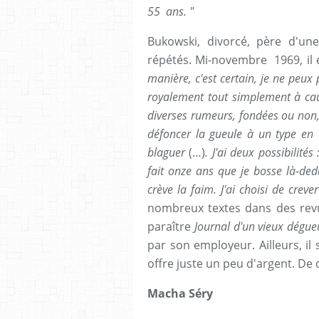
55 ans. "
Bukowski, divorcé, père d'une 
répétés. Mi-novembre 1969, il 
manière, c'est certain, je ne peux 
royalement tout simplement à caus
diverses rumeurs, fondées ou non
défoncer la gueule à un type en c
blaguer
(…)
. J'ai deux possibilités
fait onze ans que je bosse là-dedan
crève la faim. J'ai choisi de creve
nombreux textes dans des revue
paraître
Journal d'un vieux dégu
par son employeur. Ailleurs, il 
offre juste un peu d'argent. De 
Macha Séry