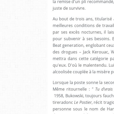
la remise d'un pli recommandé, r
juste de survivre.
Au bout de trois ans, titularis
meilleures conditions de travai
par ses excès nocturnes, il la
pour subvenir à ses besoins. E
Beat generation, englobant ceux
des drogues – Jack Kerouac, Wi
mettra dans cette catégorie pa
qu'eux. D'où le malentendu. Lui, 
alcoolisée couplée à la misère pr
Lorsque la poste sonne la secon
Même ritournelle :
" Tu d'vrais
1958, Bukowski, toujours fauché
tireradonc
Le Postier
, récit tra
personne sous le nom de Hank