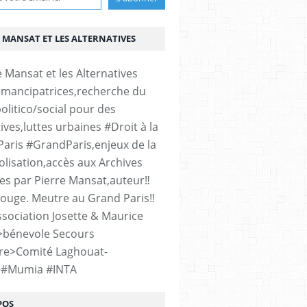
 MANSAT ET LES ALTERNATIVES
émancipatrices,recherche du
olitico/social pour des
ives,luttes urbaines #Droit à la
#Paris #GrandParis,enjeux de la
lisation,accès aux Archives
es par Pierre Mansat,auteur‼️
rouge. Meutre au Grand Paris‼️
sociation Josette & Maurice
>bénevole Secours
re>Comité Laghouat-
>#Mumia #INTA
POS