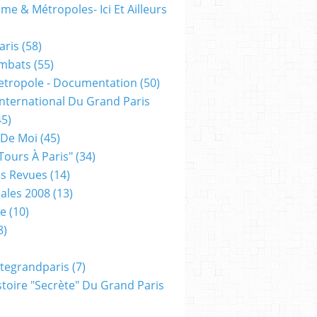
me & Métropoles- Ici Et Ailleurs
aris
(58)
mbats
(55)
etropole - Documentation
(50)
 International Du Grand Paris
5)
 De Moi
(45)
tours À Paris"
(34)
s Revues
(14)
ales 2008
(13)
xe
(10)
8)
tegrandparis
(7)
toire "secrète" Du Grand Paris