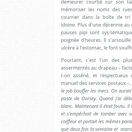
demeurer courbé sur son tab
mémoriser les noms des rues, 
courrier dans la boîte de tr
idoine. Plus d'une décennie au 
pauses pipi sont sys-tématiq
poignée d'heures. Il s'arsouille
ulcère à l'estomac, le font souffr
Pourtant, c'est l'un des pl
assermentés au drapeau – facteur
t-on asséné, et respectueux
manuel des services postaux –, i
le job bouffer les mecs. On aurait
poste de Dorsey. Quand j'ai débu
blanc. Maintenant il était foutu. I
et s'empêchait de tomber avec ses
coiffeur et portait les mêmes pant
que deux fois la semaine et marchai