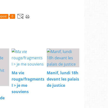
epost
0
Ma vie
Manif, lundi 18h
rouge/fragments
devant les palais
I > je me
de justice
souviens
 de