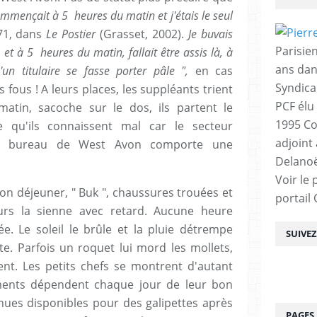
mmençait à 5 heures du matin et j'étais le seul
971, dans
Le Postier
(Grasset, 2002).
Je buvais
Parisien
et à 5 heures du matin, fallait être assis là, à
ans dan
un titulaire se fasse porter pâle ",
en cas
Syndica
 fous ! A leurs places, les suppléants trient
PCF élu
atin, sacoche sur le dos, ils partent le
1995 Co
re qu'ils connaissent mal car le secteur
adjoint
le bureau de West Avon comporte une
Delanoë
Voir le 
on déjeuner, " Buk ", chaussures trouées et
portail
urs la sienne avec retard. Aucune heure
e. Le soleil le brûle et la pluie détrempe
SUIVE
rte. Parfois un roquet lui mord les mollets,
tent. Les petits chefs se montrent d'autant
ements dépendent chaque jour de leur bon
nues disponibles pour des galipettes après
PAGES