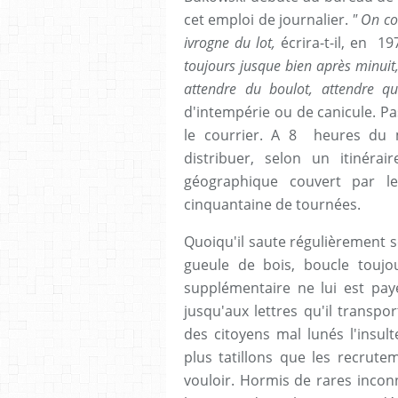
cet emploi de journalier.
" On co
ivrogne du lot,
écrira-t-il, en 1
toujours jusque bien après minuit, 
attendre du boulot, attendre qu'
d'intempérie ou de canicule. Pas
le courrier. A 8 heures du m
distribuer, selon un itinérai
géographique couvert par 
cinquantaine de tournées.
Quoiqu'il saute régulièrement s
gueule de bois, boucle toujo
supplémentaire ne lui est payé
jusqu'aux lettres qu'il transpo
des citoyens mal lunés l'insul
plus tatillons que les recrut
vouloir. Hormis de rares incon