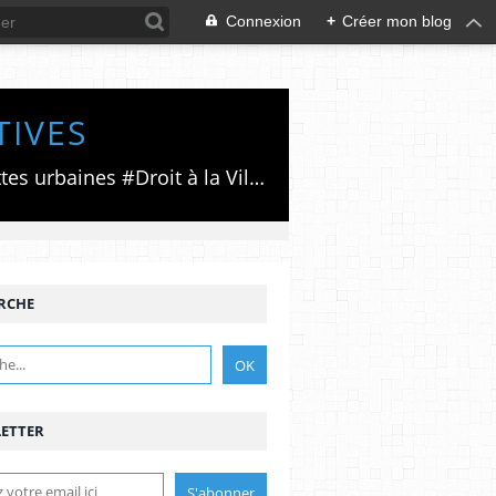
Connexion
+
Créer mon blog
TIVES
Luttes émancipatrices,recherche du forum politico/social pour des alternatives,luttes urbaines #Droit à la Ville", #Paris #GrandParis,enjeux de la métropolisation,accès aux Archives publiques par Pierre Mansat,auteur‼️Ma vie rouge. Meutre au Grand Paris‼️[PUG]Association Josette & Maurice #Audin>bénevole Secours Populaire>Comité Laghouat-France>#Mumia #INTA
RCHE
ETTER