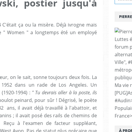
ski, postier jusqu'à
PIERRE
4 C'était ça ou la misère. Déjà ivrogne mais
 de " Women " a longtemps été un employé
Luttes 
forum p
alternat
Ville", 
métropo
teur, on le sait, sonne toujours deux fois. La
publiqu
de 1952 dans un rade de Los Angeles. Un
Ma vie 
 (1920-1994) :
" Tu devrais aller à la poste, ils
[PUG]As
oulot peinard, pour sûr ! Dégrisé, le poète
#Audin
2 ans, il avait déjà travaillé à l'abattoir, et
Populai
nins ; il avait posé des rails de chemins de
France
 Reçu à l'examen de facteur suppléant,
est Avon. Pas de statut plus précaire que
À PRO