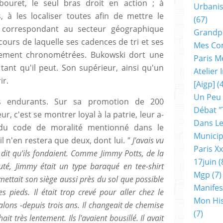
ouret, le seul bras droit en action ; à
Urbanis
à les localiser toutes afin de mettre le
(67)
i correspondant au secteur géographique
Grandp
cours de laquelle ses cadences de tri et ses
Mes Co
uement chronométrées. Bukowski dort une
Paris M
 tant qu'il peut. Son supérieur, ainsi qu'un
Atelier
ir.
[aigp]
(4
Un Peu
us endurants. Sur sa promotion de 200
Débat "
, c'est se montrer loyal à la patrie, leur a-
Dans Le
 du code de moralité mentionné dans le
Municip
l n'en restera que deux, dont lui.
" J'avais vu
Paris X
 dit qu'ils fondaient. Comme Jimmy Potts, de la
17juin
(
té, Jimmy était un type baraqué en tee-shirt
Mgp
(7)
l mettait son siège aussi près du sol que possible
Manifes
 pieds. Il était trop crevé pour aller chez le
Mon His
alons -depuis trois ans. Il changeait de chemise
(7)
t très lentement. Ils l'avaient bousillé. Il avait