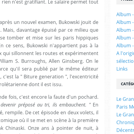
ien n'est gratifiant. Le salaire permet tout
Album -
é après un nouvel examen, Bukowski jouit de
Album -
l. Mais, davantage épuisé par ce milieu que
Album -
isse tomber et mise sur les paris hippiques
Album -
n ce sens, Bukowski n'appartient pas à la
Album -
 qui sillonnent les routes et expérimentent
A l'ori
lliam S. Burroughs, Allen Ginsberg. On le
sélectio
rce qu'il sera publié par le même éditeur
Links
c'est la " Biture generation ", l'excentricité
olétarienne dont il est issu.
CATÉG
de fois, c'est encore la faute d'un pochard.
Le Gran
 devenir préposé au tri, ils embauchent. "
En
Paris M
, rempile. De cet épisode en deux volets, il
Le Gran
gicomique où il se met en scène à la première
Chroniq
 Chinaski. Onze ans à pointer de nuit, à
Décentr