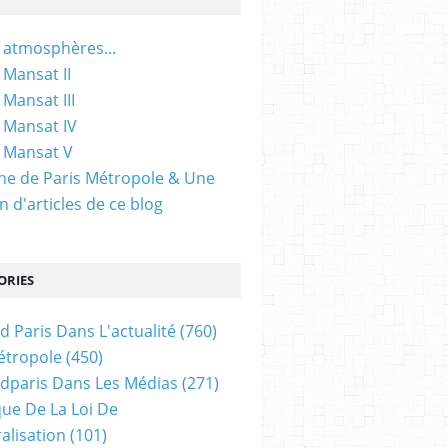
 atmosphères...
 Mansat II
 Mansat III
 Mansat IV
 Mansat V
gine de Paris Métropole & Une
n d'articles de ce blog
ORIES
d Paris Dans L'actualité
(760)
étropole
(450)
dparis Dans Les Médias
(271)
ue De La Loi De
alisation
(101)