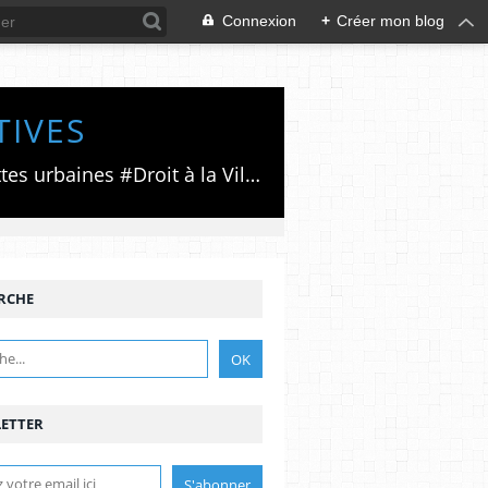
Connexion
+
Créer mon blog
TIVES
Luttes émancipatrices,recherche du forum politico/social pour des alternatives,luttes urbaines #Droit à la Ville", #Paris #GrandParis,enjeux de la métropolisation,accès aux Archives publiques par Pierre Mansat,auteur‼️Ma vie rouge. Meutre au Grand Paris‼️[PUG]Association Josette & Maurice #Audin>bénevole Secours Populaire>Comité Laghouat-France>#Mumia #INTA
RCHE
ETTER