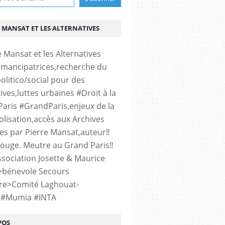
 MANSAT ET LES ALTERNATIVES
émancipatrices,recherche du
h Architecture " MSH Paris-Nord, LA PLAINE SAINT
olitico/social pour des
ives,luttes urbaines #Droit à la
#Paris #GrandParis,enjeux de la
lisation,accès aux Archives
es par Pierre Mansat,auteur‼️
rouge. Meutre au Grand Paris‼️
sociation Josette & Maurice
>bénevole Secours
re>Comité Laghouat-
>#Mumia #INTA
POS