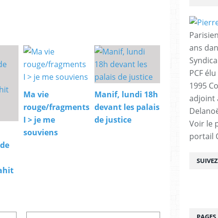
d
e
s
S
Parisien
c
ans dan
i
e
Syndica
n
PCF élu
c
1995 Co
e
Ma vie
Manif, lundi 18h
adjoint
s
rouge/fragments
devant les palais
d
Delanoë
e
I > je me
de justice
Voir le 
l
souviens
portail
'
 de
H
o
SUIVE
m
ahit
m
e
"
a
n
PAGES