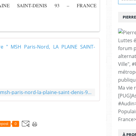
LAINE SAINT-DENIS 93 – FRANCE
PIERRE
Luttes 
Agence Searc
forum p
alternat
T
Ville", 
h
e
métropo
n
publiqu
e
Ma vie 
w
http://www.agencesearch.fr/msh-paris-nord-la-plaine-saint-denis-93-france/
"
[PUG]As
M
#Audin
a
Populai
i
s
France
epost
0
o
n
À PRO