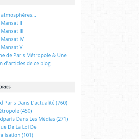
 atmosphères...
 Mansat II
 Mansat III
 Mansat IV
 Mansat V
gine de Paris Métropole & Une
n d'articles de ce blog
ORIES
d Paris Dans L'actualité
(760)
étropole
(450)
dparis Dans Les Médias
(271)
ue De La Loi De
alisation
(101)