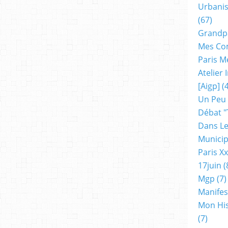
o
Urbanis
g
(67)
i
Grandp
q
u
Mes Co
e
Paris M
"
Atelier
w
i
[aigp]
(4
l
Un Peu
l
Débat "
h
Dans Le
o
u
Municip
s
Paris X
e
17juin
(
b
e
Mgp
(7)
t
Manifes
w
Mon His
e
e
(7)