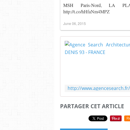
MSH Paris-Nord, LA P
http://t.co/hHfaNm4MPZ
June 06, 2015
PARTAGER CET ARTICLE
R