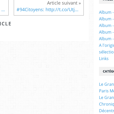
d
i
> #GrandParis, les samedis du projet organisés par Métropop'et Paris
#94Citoyens: http://t.co/UtjO8Ym2TR #GrandParis
Album -
t
Album -
s
ICLE
"
Album -
P
Album -
l
Album -
a
t
A l'ori
e
sélectio
f
Links
o
r
m
CATÉG
e
t
Le Gran
e
c
Paris M
h
Le Gran
n
Chroniq
o
Décentr
l