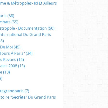
me & Métropoles- Ici Et Ailleurs
aris
(58)
mbats
(55)
etropole - Documentation
(50)
 International Du Grand Paris
5)
 De Moi
(45)
tours À Paris"
(34)
s Revues
(14)
ales 2008
(13)
xe
(10)
8)
tegrandparis
(7)
toire "secrète" Du Grand Paris