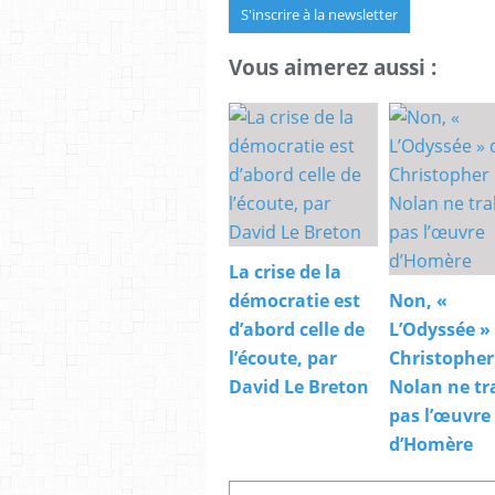
S'inscrire à la newsletter
Vous aimerez aussi :
La crise de la
démocratie est
Non, «
d’abord celle de
L’Odyssée »
l’écoute, par
Christopher
David Le Breton
Nolan ne tr
pas l’œuvre
d’Homère