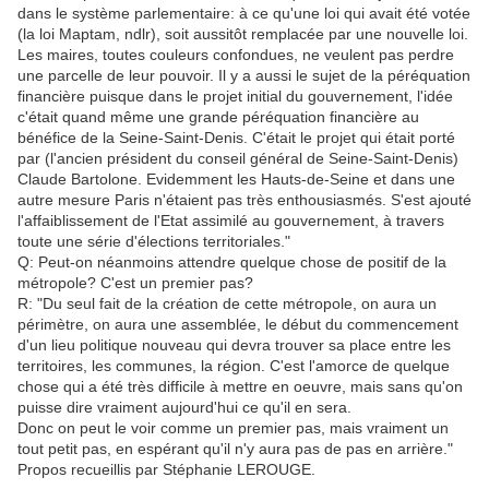
dans le système parlementaire: à ce qu'une loi qui avait été votée
(la loi Maptam, ndlr), soit aussitôt remplacée par une nouvelle loi.
Les maires, toutes couleurs confondues, ne veulent pas perdre
une parcelle de leur pouvoir. Il y a aussi le sujet de la péréquation
financière puisque dans le projet initial du gouvernement, l'idée
c'était quand même une grande péréquation financière au
bénéfice de la Seine-Saint-Denis. C'était le projet qui était porté
par (l'ancien président du conseil général de Seine-Saint-Denis)
Claude Bartolone. Evidemment les Hauts-de-Seine et dans une
autre mesure Paris n'étaient pas très enthousiasmés. S'est ajouté
l'affaiblissement de l'Etat assimilé au gouvernement, à travers
toute une série d'élections territoriales."
Q: Peut-on néanmoins attendre quelque chose de positif de la
métropole? C'est un premier pas?
R: "Du seul fait de la création de cette métropole, on aura un
périmètre, on aura une assemblée, le début du commencement
d'un lieu politique nouveau qui devra trouver sa place entre les
territoires, les communes, la région. C'est l'amorce de quelque
chose qui a été très difficile à mettre en oeuvre, mais sans qu'on
puisse dire vraiment aujourd'hui ce qu'il en sera.
Donc on peut le voir comme un premier pas, mais vraiment un
tout petit pas, en espérant qu'il n'y aura pas de pas en arrière."
Propos recueillis par Stéphanie LEROUGE.