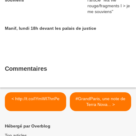
souviens
Manif, lundi 18h devant les palais de justice
Commentaires
< http://t.co/IYmWI7hnPe
#GrandParis, une note de
Terra Nova... >
Hébergé par Overblog
Top articles