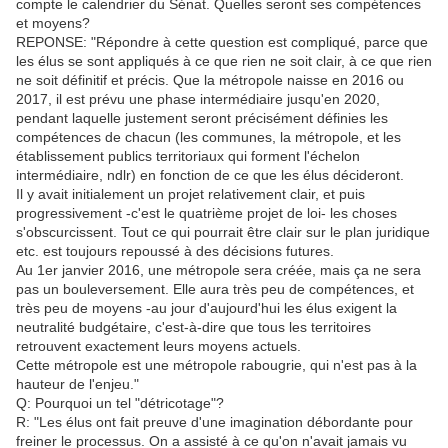
compte le calendrier du Sénat. Quelles seront ses compétences
et moyens?
REPONSE: "Répondre à cette question est compliqué, parce que
les élus se sont appliqués à ce que rien ne soit clair, à ce que rien
ne soit définitif et précis. Que la métropole naisse en 2016 ou
2017, il est prévu une phase intermédiaire jusqu'en 2020,
pendant laquelle justement seront précisément définies les
compétences de chacun (les communes, la métropole, et les
établissement publics territoriaux qui forment l'échelon
intermédiaire, ndlr) en fonction de ce que les élus décideront.
Il y avait initialement un projet relativement clair, et puis
progressivement -c'est le quatrième projet de loi- les choses
s'obscurcissent. Tout ce qui pourrait être clair sur le plan juridique
etc. est toujours repoussé à des décisions futures.
Au 1er janvier 2016, une métropole sera créée, mais ça ne sera
pas un bouleversement. Elle aura très peu de compétences, et
très peu de moyens -au jour d'aujourd'hui les élus exigent la
neutralité budgétaire, c'est-à-dire que tous les territoires
retrouvent exactement leurs moyens actuels.
Cette métropole est une métropole rabougrie, qui n'est pas à la
hauteur de l'enjeu."
Q: Pourquoi un tel "détricotage"?
R: "Les élus ont fait preuve d'une imagination débordante pour
freiner le processus. On a assisté à ce qu'on n'avait jamais vu