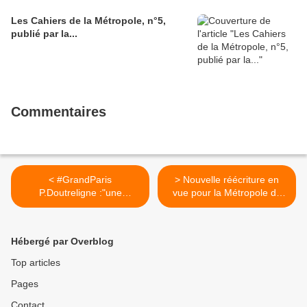
Les Cahiers de la Métropole, n°5,
publié par la...
Commentaires
< #GrandParis
> Nouvelle réécriture en
P.Doutreligne :"une
vue pour la Métropole du
politique...
Grand Paris >
Hébergé par Overblog
Top articles
Pages
Contact