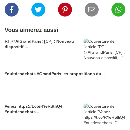
Vous aimerez aussi
RT @AIGrandParis: [CP] : Nouveau
dispositif,...
#nuitdesdebats #GrandParis les propositions du...
Venez https://t.co/RYeRStliQ4
#nuitdesdebats...