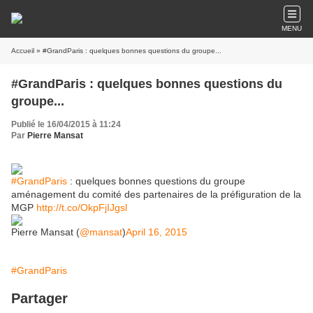
MENU
Accueil
» #GrandParis : quelques bonnes questions du groupe...
#GrandParis : quelques bonnes questions du
groupe...
Publié le 16/04/2015 à 11:24
Par
Pierre Mansat
#GrandParis
: quelques bonnes questions du groupe
aménagement du comité des partenaires de la préfiguration de la
MGP
http://t.co/OkpFjIJgsl
Pierre Mansat (
@mansat
)
April 16, 2015
#GrandParis
Partager