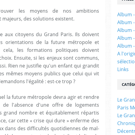
rouver les moyens de nos ambitions
Album -
t majeurs, des solutions existent.
Album -
Album -
ace aux citoyens du Grand Paris. Ils doivent
Album -
es orientations de la future métropole et
Album -
 cela, les formations politiques doivent
A l'ori
choix. Ensuite, si les enjeux sont communs,
sélectio
ssi. Rien ne justifie qu'un enfant qui grandit
Links
 les mêmes moyens publics que celui qui vit
emandons l'égalité : est-ce trop ?
CATÉG
equel la future métropole devra agir et rendre
Le Gran
i de l'absence d'une offre de logements
Paris M
us grand nombre et équitablement répartis
Le Gran
ence, car cette « crise qui dure » enferme des
Chroniq
x dans des difficultés quotidiennes de mal-
Décentr