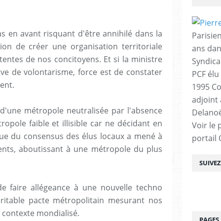
as en avant risquant d'être annihilé dans la
Parisien
sion de créer une organisation territoriale
ans dan
tentes de nos concitoyens. Et si la ministre
Syndica
uve de volontarisme, force est de constater
PCF élu
ent.
1995 Co
adjoint
i d'une métropole neutralisée par l'absence
Delanoë
opole faible et illisible car ne décidant en
Voir le 
olue du consensus des élus locaux a mené à
portail
ents, aboutissant à une métropole du plus
SUIVE
 de faire allégeance à une nouvelle techno
éritable pacte métropolitain mesurant nos
n contexte mondialisé.
PAGES