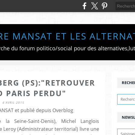
RE MANSAT ET LES ALTERNA
BERG (PS):"RETROUVER
RECHE
D PARIS PERDU"
4 AVRIL 2015
ANSAT et publié depuis Overblog
NEWSL
la Seine-Saint-Denis), Michel Langlois
le Leroy (Administrateur territorial) livre une