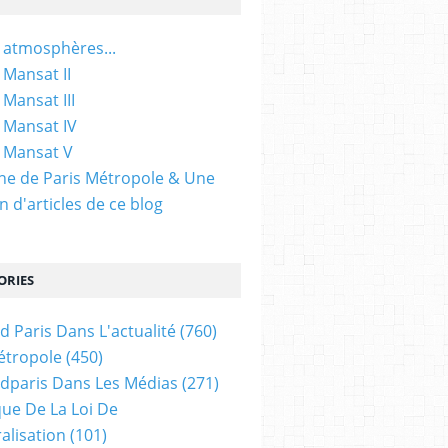
 atmosphères...
 Mansat II
 Mansat III
 Mansat IV
 Mansat V
gine de Paris Métropole & Une
n d'articles de ce blog
ORIES
d Paris Dans L'actualité
(760)
étropole
(450)
dparis Dans Les Médias
(271)
ue De La Loi De
alisation
(101)