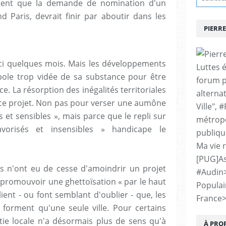
timent que la demande de nomination d'un
d Paris, devrait finir par aboutir dans les
PIERRE
ici quelques mois. Mais les développements
Luttes 
ole trop vidée de sa substance pour être
forum p
e. La résorption des inégalités territoriales
alternat
e ce projet. Non pas pour verser une aumône
Ville", 
és et sensibles », mais parce que le repli sur
métropo
orisés et insensibles » handicape le
publiqu
Ma vie 
[PUG]As
els n'ont eu de cesse d'amoindrir un projet
#Audin
e promouvoir une ghettoïsation « par le haut
Populai
lient - ou font semblant d'oublier - que, les
France
orment qu'une seule ville. Pour certains
tie locale n'a désormais plus de sens qu'à
À PRO