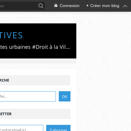
Connexion
+
Créer mon blog
TIVES
Luttes émancipatrices,recherche du forum politico/social pour des alternatives,luttes urbaines #Droit à la Ville", #Paris #GrandParis,enjeux de la métropolisation,accès aux Archives publiques par Pierre Mansat,auteur‼️Ma vie rouge. Meutre au Grand Paris‼️[PUG]Association Josette & Maurice #Audin>bénevole Secours Populaire>Comité Laghouat-France>#Mumia #INTA
RCHE
ETTER