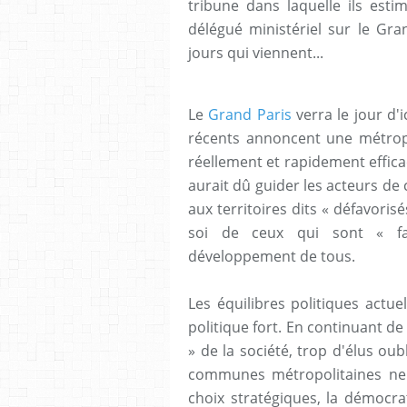
tribune dans laquelle ils es
délégué ministériel sur le Gran
jours qui viennent...
Le
Grand Paris
verra le jour d'
récents annoncent une métrop
réellement et rapidement efficac
aurait dû guider les acteurs d
aux territoires dits « défavoris
soi de ceux qui sont « fav
développement de tous.
Les équilibres politiques actu
politique fort. En continuant d
» de la société, trop d'élus oub
communes métropolitaines ne f
choix stratégiques, la démocra