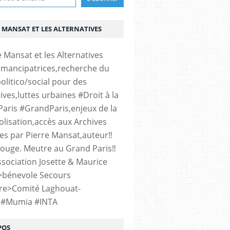
 MANSAT ET LES ALTERNATIVES
émancipatrices,recherche du
olitico/social pour des
ives,luttes urbaines #Droit à la
#Paris #GrandParis,enjeux de la
lisation,accès aux Archives
es par Pierre Mansat,auteur‼️
rouge. Meutre au Grand Paris‼️
sociation Josette & Maurice
>bénevole Secours
re>Comité Laghouat-
>#Mumia #INTA
POS