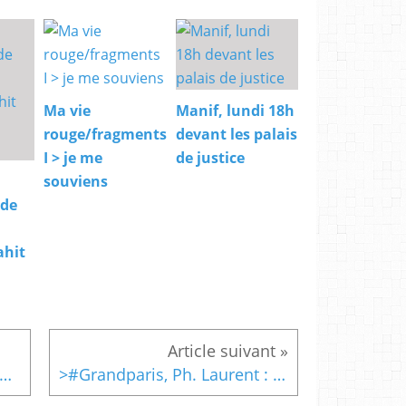
Ma vie
Manif, lundi 18h
rouge/fragments
devant les palais
I > je me
de justice
souviens
 de
ahit
ial copinage:Grande marche « La Révolution de Paris » entre Montreuil (93) et Créteil (94)
>#Grandparis, Ph. Laurent : « L’organisation de la métropole telle qu’elle se dessine n’a pas de cohérence »