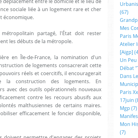
déplacement entre le domicile et le lieu de
Urbanis
ence sociale liée à un logement rare et cher
(67)
nt économique.
Grandp
Mes Co
métropolitain partagé, l'État doit rester
Paris M
nt les débuts de la métropole.
Atelier
[aigp]
(4
ière en Île-de-France, la nomination d'un
Un Peu
onstruction de logements consacrerait cette
Débat "
uvoirs réels et coercitifs, il encouragerait
Dans Le
re la construction des logements. En
Municip
urs avec des outils opérationnels nouveaux
Paris X
 efficacement contre les recours abusifs aux
17juin
(
olontés malthusiennes de certains maires.
Mgp
(7)
 mobiliser efficacement le foncier disponible,
Manifes
Mon His
(7)
ves doivent permettre d'engager des projets