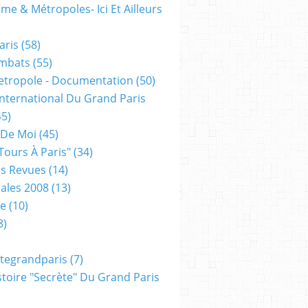
me & Métropoles- Ici Et Ailleurs
aris
(58)
mbats
(55)
etropole - Documentation
(50)
 International Du Grand Paris
5)
 De Moi
(45)
tours À Paris"
(34)
s Revues
(14)
ales 2008
(13)
xe
(10)
8)
tegrandparis
(7)
toire "secrète" Du Grand Paris