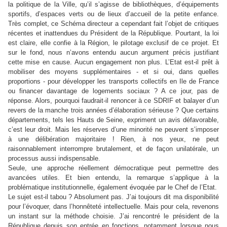
la politique de la Ville, qu’il s’agisse de bibliothèques, d’équipements
sportifs, d’espaces verts ou de lieux d’accueil de la petite enfance.
Très complet, ce Schéma directeur a cependant fait l’objet de critiques
récentes et inattendues du Président de la République. Pourtant, la loi
est claire, elle confie à la Région, le pilotage exclusif de ce projet. Et
sur le fond, nous n’avons entendu aucun argument précis justifiant
cette mise en cause. Aucun engagement non plus. L’Etat est-il prêt à
mobiliser des moyens supplémentaires - et si oui, dans quelles
proportions - pour développer les transports collectifs en Ile de France
ou financer davantage de logements sociaux ? A ce jour, pas de
réponse. Alors, pourquoi faudrait-il renoncer à ce SDRIF et balayer d’un
revers de la manche trois années d’élaboration sérieuse ? Que certains
départements, tels les Hauts de Seine, expriment un avis défavorable,
c’est leur droit. Mais les réserves d’une minorité ne peuvent s’imposer
à une délibération majoritaire ! Rien, à nos yeux, ne peut
raisonnablement interrompre brutalement, et de façon unilatérale, un
processus aussi indispensable.
Seule, une approche réellement démocratique peut permettre des
avancées utiles. Et bien entendu, la remarque s’applique à la
problématique institutionnelle, également évoquée par le Chef de l’Etat.
Le sujet est-il tabou ? Absolument pas. J’ai toujours dit ma disponibilité
pour l’évoquer, dans l’honnêteté intellectuelle. Mais pour cela, revenons
un instant sur la méthode choisie. J’ai rencontré le président de la
République depuis son entrée en fonctions, notamment lorsque nous