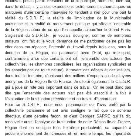
initiatives prises par le Président de la République, même si, bien sûr,
dans le débat, il y a des expressions extrêmement schématiques ou
marquées d'une certaine mauvaise foi tendant à nier pour une part la
réalité du S.D.R.I.F., la réalité de l'implication de la Municipalité
parisienne et la réalité du mouvement politique qui affecte l'ensemble
de la Région autour de ce que l'on appelle aujourd'hui le Grand Paris.
S'agissant du S.D.R.I.F., je voulais souligner, comme de nombreux
orateurs l'ont fait et je vous demande de me pardonner de ne pas les
citer dans ma réponse, l'intensité du travail depuis trois ans, sous la
direction de la Région, en partenariat avec l'Etat, qui impliquait,
contrairement à ce que certains ont dit, l'ensemble des acteurs (les
collectivités, les chambres conciliaires, les organisations syndicales et
les associations de toute nature), à travers des débats et des ateliers,
dans tout le territoire, réunissant des milliers d'experts ou de citoyens
anonymes de la Région Ile-de-France. Je citerai également le C.E.S.R.
qui a joué un rôle très important dans ce travail. On ne peut donc pas
dire que l'ensemble des acteurs n'ait pas été associé à la fois à
l'évaluation de la situation précédente et au travail d'élaboration.
Pour ce S.D.R.I.F., nous nous prononçons sur l'avis porté par la
collectivité parisienne et cet avis souligne le fait que ce schéma
directeur, d'une certaine façon, et c'est Georges SARRE qui l'a dit,
renouvelle aussi l'analyse de la situation de cette Région Ile-de-France,
Région dont on souligne tous l'extrême productivité, sa capacité à
produire énormément de richesses et, en même temps, les importants