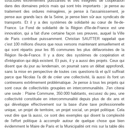
structures extrêmement puissantes et très intégrées de coopération
dans des domaines précis mais qui sont très importants : je pense au
traitement des ordures ménagères, je pense à l'assainissement, je
pense aux grands lacs de la Seine, je pense bien sûr aux syndicats de
transports. Et il y a des systèmes de solidarité au cœur de Ile-de-
France. Le Fond de solidarité de la Région d'Ile-de-France est une
innovation, qui a fait d'une certaine façon ses preuves, auquel la Ville
de Paris contribue puissamment. Christian SAUTTER rappelait que
c'est 100 millions d'euros que nous versons maintenant annuellement et
qui sont répartis pour les 85 communes les plus défavorisées de la
Région Ile-de-France. Il y a donc des systèmes de coopération et
d'intégration qui déjà existent. Et puis, il y a aussi des projets. Ceux qui
disent que du jour au lendemain, on pourrait sans un débat approfondi,
sans la mise en perspective de toutes ces questions-là et qu'il suffirait
parce que Nicolas l'a dit de créer une collectivité, là aussi ils font un
contresens extrêmement problématique. Je pense à tous les projets qui
sont ceux de collectivités groupées en intercommunalités. J'en citerai
une seule : Plaine Commune, 350.000 habitants, excusez du peu, une
collectivité constituée en intercommunalité depuis plus de dix ans et
qui développe effectivement sur la base d'une taxe professionnelle
unique, un projet de territoire, un projet social, un projet politique. Cela
veut dire que là aussi, ce sont des exemples qui disent la complexité
de l'effort politique à accomplir autour de quelque chose que bien
évidemment le Maire de Paris et la Municipalité ont mis sur la table dès