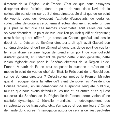
directeur de la Région Ile-de-France. C'est ce que nous essayons
d'exprimer dans l'opinion, dans le point de vue, dans l'avis de la
collectivité parisienne sur ce Schéma directeur. Je dirai que de ce point
de vue-là, ceux qui évoquent l'attitude d'opposants de certaines
collectivités de droite à ce Schéma directeur devraient regarder un peu
plus près le fait que ces mêmes collectivités sont celles qui bien
souvent défendent un point de vue, que l'on pourrait qualifier d'égoïste ;
c'est-à-dire qui ont affirmé - je pense au Conseil général, qui dès le
début de la révision du Schéma directeur a dit qu'il avait élaboré son
schéma directeur et qu'il ne démordrait donc pas de ce point de vue là -
le refus d'une certaine façon de prendre un point de vue collectif
d'intérêt général, et justement de porter cette vision générale, cette
vision régionale que porte le Schéma directeur de la Région Ile-de-
France. A partir de là, on peut se poser la question : qu'est-ce qui
motive le point de vue du chef de l'Etat, le Président de la République,
sur ce Schéma directeur ? Qu'est-ce qui motive le Premier Ministre
quand il évoque, dans la lettre qu'il vient d'envoyer au Président du
Conseil régional, en lui demandant de suspendre l'enquête publique,
tout ce que nous avons défendu ici les uns et les autres et ce qui est
au cœur du Schéma de la Région Ile-de-France, cette vision d'une
capitale dynamique à l'échelle mondiale, le développement des
infrastructures de transports, etc., j'en passe et des meilleurs ? On se
demande donc où est l'interrogation autour de cela si ce n'est peut-être