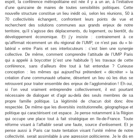
esprit, la conférence métropolitaine est née il y a un an, à l’initiative
d’une quinzaine de maires de toutes sensibilités politiques. Cette
nouvelle structure constitue un lieu inédit où, selon les réunions, 50 à
70 collectivités échangent, confrontent leurs points de vue et
recherchent des solutions communes aux grands enjeux de notre
territoire, qu’il s’agisse des déplacements, du logement, ou bientôt, du
développement économique. Et j’y insiste : contrairement à ce
qu’affirmait récemment un élu régional de l’UMP, ce n’est pas du « bi-
latéral » entre Paris et ses interlocuteurs : c’est bien une synergie
collective. De même, comment comprendre l’attitude de l’UMP Paris
qui a appelé à boycotter (c’est une habitude !) les travaux de cette
conférence, sans d’ailleurs être tout à fait entendue ? Curieuse
conception : les mêmes qui aujourd’hui prétendent « décréter » la
création d’une communauté urbaine, désertent un lieu où les élus se
retrouvent pour traiter ensemble des enjeux de l’agglomération ! Eh oui,
si l’on veut vraiment entreprendre collectivement, il est pourtant
nécessaire de dialoguer et d’agir au-delà des seuls membres de sa
propre famille politique. La légitimité de chacun doit donc être
respectée. De même que les diversités institutionnelle, géographique et
politique qui caractérisent cet espace. Je pense notamment à la Région
qui occupe une place tout à fait stratégique en Ile-de-France. Toute
réforme visant à l’affaiblir serait une faute, source d’enlisement. Et je
pense aussi à Paris car toute tentation visant l’unité même de notre
collectivité, serait assimilable à une agression politicienne. Je le dis en