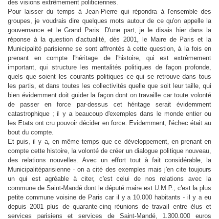
des visions extrêmement politiciennes.
Pour laisser du temps à Jean-Pierre qui répondra à l'ensemble des
groupes, je voudrais dire quelques mots autour de ce qu'on appelle la
gouvernance et le Grand Paris. D'une part, je le disais hier dans la
réponse à la question d'actualité, dès 2001, le Maire de Paris et la
Municipalité parisienne se sont affrontés à cette question, à la fois en
prenant en compte l'héritage de l'histoire, qui est extrêmement
important, qui structure les mentalités politiques de façon profonde,
quels que soient les courants politiques ce qui se retrouve dans tous
les partis, et dans toutes les collectivités quelle que soit leur taille, qui
bien évidemment doit guider la façon dont on travaille car toute volonté
de passer en force par-dessus cet héritage serait évidemment
catastrophique ; il y a beaucoup d'exemples dans le monde entier ou
les Etats ont cru pouvoir décider en force. Evidemment, l'échec était au
bout du compte.
Et puis, il y a, en même temps que ce développement, en prenant en
compte cette histoire, la volonté de créer un dialogue politique nouveau,
des relations nouvelles. Avec un effort tout à fait considérable, la
Municipalitéparisienne - on a cité des exemples mais j'en cite toujours
un qui est agréable à citer, c'est celui de nos relations avec la
commune de Saint-Mandé dont le député maire est U.M.P.; c'est la plus
petite commune voisine de Paris car il y a 10.000 habitants - il y a eu
depuis 2001 plus de quarante-cinq réunions de travail entre élus et
services parisiens et services de Saint-Mandé, 1.300.000 euros