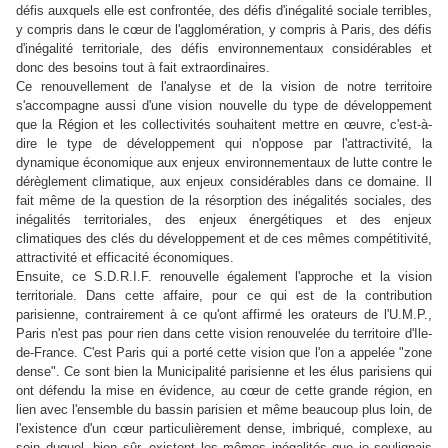
défis auxquels elle est confrontée, des défis d'inégalité sociale terribles,
y compris dans le cœur de l'agglomération, y compris à Paris, des défis
d'inégalité territoriale, des défis environnementaux considérables et
donc des besoins tout à fait extraordinaires.
Ce renouvellement de l'analyse et de la vision de notre territoire
s'accompagne aussi d'une vision nouvelle du type de développement
que la Région et les collectivités souhaitent mettre en œuvre, c'est-à-
dire le type de développement qui n'oppose par l'attractivité, la
dynamique économique aux enjeux environnementaux de lutte contre le
dérèglement climatique, aux enjeux considérables dans ce domaine. Il
fait même de la question de la résorption des inégalités sociales, des
inégalités territoriales, des enjeux énergétiques et des enjeux
climatiques des clés du développement et de ces mêmes compétitivité,
attractivité et efficacité économiques.
Ensuite, ce S.D.R.I.F. renouvelle également l'approche et la vision
territoriale. Dans cette affaire, pour ce qui est de la contribution
parisienne, contrairement à ce qu'ont affirmé les orateurs de l'U.M.P.,
Paris n'est pas pour rien dans cette vision renouvelée du territoire d'Ile-
de-France. C'est Paris qui a porté cette vision que l'on a appelée "zone
dense". Ce sont bien la Municipalité parisienne et les élus parisiens qui
ont défendu la mise en évidence, au cœur de cette grande région, en
lien avec l'ensemble du bassin parisien et même beaucoup plus loin, de
l'existence d'un cœur particulièrement dense, imbriqué, complexe, au
sein duquel, bien sûr, existent les mêmes inégalités que je soulignais