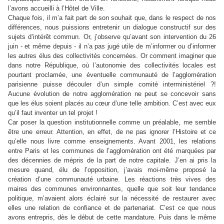
l’avons accueilli à l’Hôtel de Ville.
Chaque fois, il m’a fait part de son souhait que, dans le respect de nos
différences, nous puissions entretenir un dialogue constructif sur des
sujets d’intérêt commun. Or, j’observe qu’avant son intervention du 26
juin - et même depuis - il n’a pas jugé utile de m’informer ou d’informer
les autres élus des collectivités concernées. Or comment imaginer que
dans notre République, où l’autonomie des collectivités locales est
pourtant proclamée, une éventuelle communauté de l’agglomération
parisienne puisse découler d’un simple comité interministériel ?!
Aucune évolution de notre agglomération ne peut se concevoir sans
que les élus soient placés au cœur d’une telle ambition. C’est avec eux
qu’il faut inventer un tel projet !
Car poser la question institutionnelle comme un préalable, me semble
être une erreur. Attention, en effet, de ne pas ignorer l’Histoire et ce
qu’elle nous livre comme enseignements. Avant 2001, les relations
entre Paris et les communes de l’agglomération ont été marquées par
des décennies de mépris de la part de notre capitale. J’en ai pris la
mesure quand, élu de l’opposition, j’avais moi-même proposé la
création d’une communauté urbaine. Les réactions très vives des
maires des communes environnantes, quelle que soit leur tendance
politique, m’avaient alors éclairé sur la nécessité de restaurer avec
elles une relation de confiance et de partenariat. C’est ce que nous
avons entrepris, dès le début de cette mandature. Puis dans le même