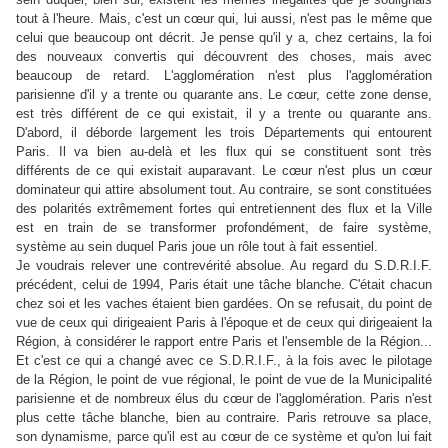
tout à l'heure. Mais, c'est un cœur qui, lui aussi, n'est pas le même que
celui que beaucoup ont décrit. Je pense qu'il y a, chez certains, la foi
des nouveaux convertis qui découvrent des choses, mais avec
beaucoup de retard. L'agglomération n'est plus l'agglomération
parisienne d'il y a trente ou quarante ans. Le cœur, cette zone dense,
est très différent de ce qui existait, il y a trente ou quarante ans.
D'abord, il déborde largement les trois Départements qui entourent
Paris. Il va bien au-delà et les flux qui se constituent sont très
différents de ce qui existait auparavant. Le cœur n'est plus un cœur
dominateur qui attire absolument tout. Au contraire, se sont constituées
des polarités extrêmement fortes qui entretiennent des flux et la Ville
est en train de se transformer profondément, de faire système,
système au sein duquel Paris joue un rôle tout à fait essentiel.
Je voudrais relever une contrevérité absolue. Au regard du S.D.R.I.F.
précédent, celui de 1994, Paris était une tâche blanche. C'était chacun
chez soi et les vaches étaient bien gardées. On se refusait, du point de
vue de ceux qui dirigeaient Paris à l'époque et de ceux qui dirigeaient la
Région, à considérer le rapport entre Paris et l'ensemble de la Région...
Et c'est ce qui a changé avec ce S.D.R.I.F., à la fois avec le pilotage
de la Région, le point de vue régional, le point de vue de la Municipalité
parisienne et de nombreux élus du cœur de l'agglomération. Paris n'est
plus cette tâche blanche, bien au contraire. Paris retrouve sa place,
son dynamisme, parce qu'il est au cœur de ce système et qu'on lui fait