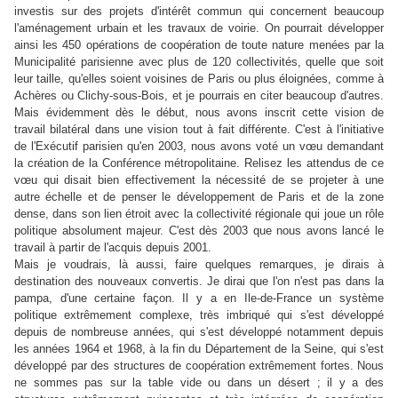
investis sur des projets d'intérêt commun qui concernent beaucoup
l'aménagement urbain et les travaux de voirie. On pourrait développer
ainsi les 450 opérations de coopération de toute nature menées par la
Municipalité parisienne avec plus de 120 collectivités, quelle que soit
leur taille, qu'elles soient voisines de Paris ou plus éloignées, comme à
Achères ou Clichy-sous-Bois, et je pourrais en citer beaucoup d'autres.
Mais évidemment dès le début, nous avons inscrit cette vision de
travail bilatéral dans une vision tout à fait différente. C'est à l'initiative
de l'Exécutif parisien qu'en 2003, nous avons voté un vœu demandant
la création de la Conférence métropolitaine. Relisez les attendus de ce
vœu qui disait bien effectivement la nécessité de se projeter à une
autre échelle et de penser le développement de Paris et de la zone
dense, dans son lien étroit avec la collectivité régionale qui joue un rôle
politique absolument majeur. C'est dès 2003 que nous avons lancé le
travail à partir de l'acquis depuis 2001.
Mais je voudrais, là aussi, faire quelques remarques, je dirais à
destination des nouveaux convertis. Je dirai que l'on n'est pas dans la
pampa, d'une certaine façon. Il y a en Ile-de-France un système
politique extrêmement complexe, très imbriqué qui s'est développé
depuis de nombreuse années, qui s'est développé notamment depuis
les années 1964 et 1968, à la fin du Département de la Seine, qui s'est
développé par des structures de coopération extrêmement fortes. Nous
ne sommes pas sur la table vide ou dans un désert ; il y a des