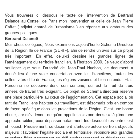
Vous trouverez ci dessous le texte de l'intervention de Bertrand
Delanoë au Conseil de Paris mon intervention et celle de Jean Pierre
Caffet ( adjoint chargé de l'urbanisme ) en réponse aux orateurs des
groupes politiques.
Bertrand Delanoë
Mes chers collègues, Nous examinons aujourd’hui le Schéma Directeur
de la Région Ile de France (SDRIF), afin de rendre un avis sur ce projet
très important. En effet, celui-ci dessine les grandes lignes de
l’aménagement du territoire francilien, à l’horizon 2030. Je veux d’abord
souligner que sous l’autorité de Jean-Paul Huchon, ce document a
donné lieu à une vraie concertation avec les Franciliens, toutes les
collectivités d’Ile-de-France, les régions voisines et bien entendu l’Etat.
Personne ne découvre donc son contenu, qui est le fruit de trois
années de travail très exigeant. Ce projet de Schéma directeur réserve
une place particulière au cœur de l’agglomération. Cet espace social où
tant de Franciliens habitent ou travaillent, est désormais pris en compte
de façon spécifique dans les projections de la Région. C’est une bonne
chose, car d’évidence, ce qu’on appelle la « zone dense » légitime une
approche ciblée, pour dépasser notamment les déséquilibres entre l’est
et l’ouest. Précisément, ce document s’articule autour de trois objectifs
majeurs : favoriser l’égalité sociale et territoriale, répondre aux grandes