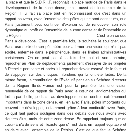
la place et que le S.D.R.I.F. reconnaît la place motrice de Paris dans le
développement de la zone dense, mais aussi de l'ensemble de la
Région. Il lui fait sa place tout en reconnaissant que c'est dans un
rapport nouveau, avec l'ensemble des pôles qui se sont constitués, que
Paris justement peut continuer d'exercer ou de renouveler son rôle
dynamique au profit de l'ensemble de la zone dense et de l'ensemble de
la Région.
C'est bien ce que
Paris a développé. C'est la première fois, je souhaite le souligner, que
Paris ose sortir de son périmètre pour affirmer une vision qui n'est pas
étroite, enfermée dans le périphérique, dans les limites administratives
parisiennes. On ne peut pas à la fois dire tout et son contraire,
reprocher au Plan de déplacements justement d'essayer de se projeter
à l'échelle pertinente et après lui reprocher d'avoir essayé de le faire et
de s'appuyer sur des critiques infondées qui lui ont été faites. De la
même façon, la contribution de l'Exécutif parisien au Schéma directeur
de la Région Ile-de-France est pour la première fois une vision
renouvelée de ce rapport de Paris avec le cœur de l'agglomération qui
fait la part belle, je dirais, au développement de centres extrêmement
importants dans la zone dense, en lien avec Paris, pôles importants qui
peuvent se développer, notamment grâce à leur continuité avec Paris,
ce qu'il faut parfois souligner dans des débats que nous avons avec
d'autres élus, amis de cette zone dense. En rappelant toujours que ce
cœur-là n'a de sens et n'existe que s'il est dans un rapport équitable et
solidaire avec l'ensemble de la Région. C'est ce que fait le Schéma