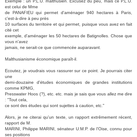
Exemple : un P.L.U. malthusien. Excusez du peu, mais ce P.L.U.
est celui de Mme
de PANAFIEU qui permet d'aménager 940 hectares à Paris,
c'est-à-dire à peu près
10 surfaces du territoire et qui permet, puisque vous avez en fait
cité cet
exemple, d'aménager les 50 hectares de Batignolles. Chose que
vous n'avez
jamais, ne serait-ce que commencée auparavant.
Malthusianisme économique paraît-il.
Ecoutez, je voudrais vous rassurer sur ce point. Je pourrais citer
une
demi-douzaine d'études économiques de grandes institutions
comme KPMG,
Presswater Hoos (?), etc. etc. mais je sais que vous allez me dire
: "Tout cela,
ce sont des études qui sont sujettes à caution, etc."
Alors, je ne citerai qu'un texte, un rapport extrêmement récent,
rapport de M.
MARINI, Philippe MARINI, sénateur U.M.P. de l'Oise, connu pour
ses positions