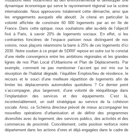
mutations liées notamment au défi environnemental et développer une
dynamique économique qui serve le rayonnement régional sur la scène
internationale. Nous approuvons totalement cette démarche, ainsi que
les engagements auxquels elle aboutit. Je citerai en particulier la
volonté affichée de construire 60 000 logements par an en Ile de
France. Dans cette optique, nous souhaitons aller au-delà de l’objectif
fixé à Paris, à savoir 20% de logements sociaux. En effet, si les
contraintes foncières de l’espace parisien nous distinguent de nos
voisins, nous plaçons néanmoins la barre à 25% de ces logements d’ici
2030. Notre soutien à ce projet de SDRIF repose en outre sur le constat
d’une réelle convergence entre les ambitions régionales et les grandes
lignes de nos Plan Local d’Urbanisme et Plan de Déplacements. Par
exemple, comment ne pas mentionner l’accent qui est mis sur la
résorption de l’habitat dégradé, l’équilibre Emplois/lieu de résidence, le
recours et le souci d’une meilleure répartition de logements afin de
limiter les déplacements automobiles quotidiens ? Ce dernier point
s’accompagne, plus largement, d’une volonté de rééquilibrage dans
l’implantation des services et des équipements. C’est là,
incontestablement, un outil stratégique au service de la cohésion
sociale. Ainsi, ce Schéma directeur prévoit de mieux accompagner les
nouvelles opérations d’urbanisation et de définir des programmes
diversifiés avec du logement, des services publics, des activités et des
commerces de proximité. Concrètement, cette position renforce notre
département dans les actions d’ores et déjà engagées dans le cadre de