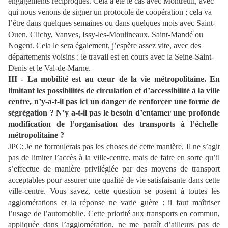
engagements réciproques. Cela a été le cas avec Montreuil, avec
qui nous venons de signer un protocole de coopération ; cela va
l’être dans quelques semaines ou dans quelques mois avec Saint-
Ouen, Clichy, Vanves, Issy-les-Moulineaux, Saint-Mandé ou
Nogent. Cela le sera également, j’espère assez vite, avec des
départements voisins : le travail est en cours avec la Seine-Saint-
Denis et le Val-de-Marne.
III - La mobilité est au cœur de la vie métropolitaine.
En
limitant les possibilités de circulation et d’accessibilité à la ville
centre, n’y-a-t-il pas ici un danger de renforcer une forme de
ségrégation ?
N’y a-t-il pas le besoin d’entamer une profonde
modification de l’organisation des transports à l’échelle
métropolitaine ?
JPC:
Je ne formulerais pas les choses de cette manière. Il ne s’agit
pas de limiter l’accès à la ville-centre, mais de faire en sorte qu’il
s’effectue de manière privilégiée par des moyens de transport
acceptables pour assurer une qualité de vie satisfaisante dans cette
ville-centre. Vous savez, cette question se posent à toutes les
agglomérations et la réponse ne varie guère : il faut maîtriser
l’usage de l’automobile. Cette priorité aux transports en commun,
appliquée dans l’agglomération, ne me paraît d’ailleurs pas de