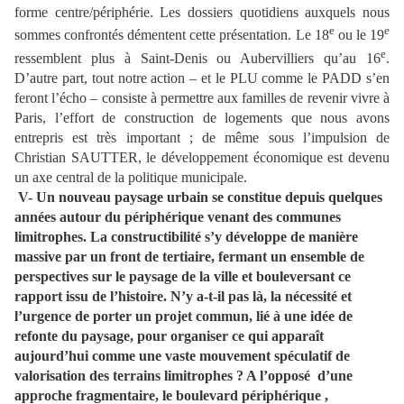
forme centre/périphérie. Les dossiers quotidiens auxquels nous
e
e
sommes confrontés démentent cette présentation. Le 18
ou le 19
e
ressemblent plus à Saint-Denis ou Aubervilliers qu’au 16
.
D’autre part, tout notre action – et le PLU comme le PADD s’en
feront l’écho – consiste à permettre aux familles de revenir vivre à
Paris, l’effort de construction de logements que nous avons
entrepris est très important ; de même sous l’impulsion de
Christian SAUTTER, le développement économique est devenu
un axe central de la politique municipale.
V- Un nouveau paysage urbain se constitue depuis quelques
années autour du périphérique venant des communes
limitrophes. La constructibilité s’y développe de manière
massive par un front de tertiaire, fermant un ensemble de
perspectives sur le paysage de la ville et bouleversant ce
rapport issu de l’histoire.
N’y a-t-il pas là, la nécessité et
l’urgence de porter un projet commun, lié à une idée de
refonte du paysage, pour organiser ce qui apparaît
aujourd’hui comme une vaste mouvement spéculatif de
valorisation des terrains limitrophes ?
A l’opposé
d’une
approche fragmentaire, le boulevard périphérique ,