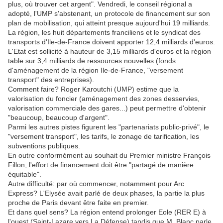
plus, où trouver cet argent". Vendredi, le conseil régional a
adopté, l'UMP s'abstenant, un protocole de financement sur son
plan de mobilisation, qui atteint presque aujourd'hui 19 milliards.
La région, les huit départements franciliens et le syndicat des
transports d'Ile-de-France doivent apporter 12,4 milliards d'euros.
L'Etat est sollicité à hauteur de 3,15 milliards d'euros et la région
table sur 3,4 milliards de ressources nouvelles (fonds
d'aménagement de la région Ile-de-France, "versement
transport" des entreprises).
Comment faire? Roger Karoutchi (UMP) estime que la
valorisation du foncier (aménagement des zones desservies,
valorisation commerciale des gares...) peut permettre d'obtenir
"beaucoup, beaucoup d'argent".
Parmi les autres pistes figurent les "partenariats public-privé", le
"versement transport", les tarifs, le zonage de tarification, les
subventions publiques.
En outre conformément au souhait du Premier ministre François
Fillon, l'effort de financement doit être "partagé de manière
équitable".
Autre difficulté: par où commencer, notamment pour Arc
Express? L'Elysée avait parlé de deux phases, la partie la plus
proche de Paris devant être faite en premier.
Et dans quel sens? La région entend prolonger Eole (RER E) à
l'ouest (Saint-Lazare vers La Défense) tandis que M. Blanc parle