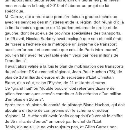
un rapport final début septembre, afin d'intégrer les premières
mesures dans le budget 2010 et élaborer un projet de loi
spécifique.
M. Carrez, qui a réuni une première fois un groupe technique
avec les services des ministères et de la région, doit réunir d'ici à
la fin du mois un groupe de 14 parlementaires de droite et de
gauche, dont deux élus de province spécialistes des transports.
Le 29 avril, Nicolas Sarkozy avait expliqué que son objectif était
de "créer à l'échelle de la métropole un système de transport
aussi performant et commode que celui de Paris intra-muros",
pour en finir avec "le véritable enfer" vécu par "des millions de
Franciliens".
Il avait alors validé à la fois le plan de mobilisation des transports
du président PS du conseil régional, Jean-Paul Huchon (PS), de
plus de 18 milliards d'euros et du secrétaire d'Etat Christian
Blanc, d'un côut, selon l'Elysée, de 21 milliards d'euros.
Ce "grand huit" ou "double boucle" doit relier une dizaine de
pôles économiques censés contribuer à la création d'"un million
d'emplois en 20 ans".
Après trois réunions du comité de pilotage Blanc-Huchon, qui doit
aboutir à un texte de compromis sur le schéma directeur
régional, M. Huchon dit avoir "enfin compris d'où venait le chiffre
de 35 milliards d'euros" annoncé par le chef de l'Etat.
"Mais, ajoute-t-il, je ne vois toujours pas, et Gilles Carrez non