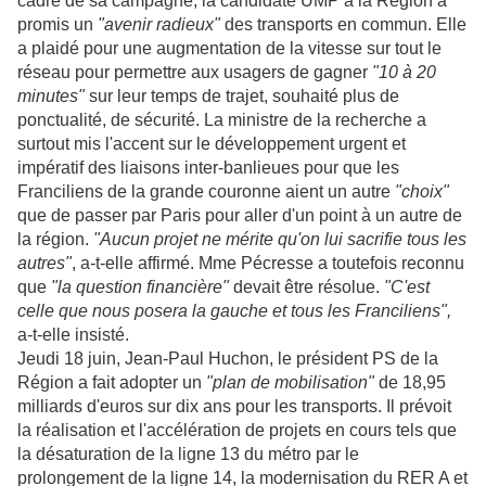
cadre de sa campagne, la candidate UMP à la Région a
promis un
"avenir radieux"
des transports en commun. Elle
a plaidé pour une augmentation de la vitesse sur tout le
réseau pour permettre aux usagers de gagner
"10 à 20
minutes"
sur leur temps de trajet, souhaité plus de
ponctualité, de sécurité. La ministre de la recherche a
surtout mis l'accent sur le développement urgent et
impératif des liaisons inter-banlieues pour que les
Franciliens de la grande couronne aient un autre
"choix"
que de passer par Paris pour aller d'un point à un autre de
la région.
"Aucun projet ne mérite qu'on lui sacrifie tous les
autres"
, a-t-elle affirmé. Mme Pécresse a toutefois reconnu
que
"la question financière"
devait être résolue.
"C'est
celle que nous posera la gauche et tous les Franciliens",
a-t-elle insisté.
Jeudi 18 juin, Jean-Paul Huchon, le président PS de la
Région a fait adopter un
"plan de mobilisation"
de 18,95
milliards d'euros sur dix ans pour les transports. Il prévoit
la réalisation et l'accélération de projets en cours tels que
la désaturation de la ligne 13 du métro par le
prolongement de la ligne 14, la modernisation du RER A et