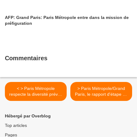
AFP: Grand Paris: Paris Métropole entre dans la mission de
préfiguration
Commentaires
< > Paris Métropole
> Paris Métropole/Grand
respecte la diversité prévue
Paris, le rapport d'étape de
dans ses statuts… et les
la commission sénatoriale >
engagements pris avec les
élus de la majorité
Hébergé par Overblog
présidentielle
Top articles
Pages