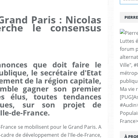
 Grand Paris : Nicolas
PIERRE
erche le consensus
Luttes 
forum p
alternat
nnonces que doit faire le
Ville", 
blique, le secrétaire d'Etat
métropo
ment de la région capitale,
publiqu
semble gagner son premier
Ma vie 
es élus, toutes tendances
[PUG]As
ndues, sur son projet de
#Audin
Ile-de-France.
Populai
France
e-France se mobilisent pour le Grand Paris. A
-cadre de développement de l'Ile-de-France,
À PRO