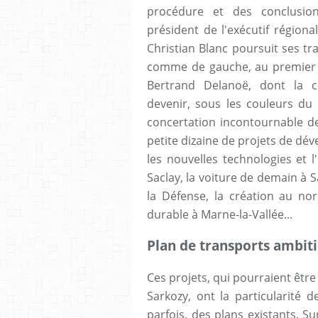
procédure et des conclusion
président de l'exécutif régiona
Christian Blanc poursuit ses tr
comme de gauche, au premier ra
Bertrand Delanoë, dont la c
devenir, sous les couleurs du 
concertation incontournable des
petite dizaine de projets de dév
les nouvelles technologies et 
Saclay, la voiture de demain à S
la Défense, la création au nord
durable à Marne-la-Vallée...
Plan de transports ambit
Ces projets, qui pourraient êtr
Sarkozy, ont la particularité d
parfois, des plans existants. S