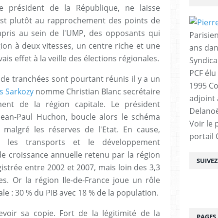
e président de la République, ne laisse
est plutôt au rapprochement des points de
pris au sein de l'UMP, des opposants qui
Parisien
ion à deux vitesses, un centre riche et une
ans dan
s effet à la veille des élections régionales.
Syndica
PCF élu
de tranchées sont pourtant réunis il y a un
1995 Co
s Sarkozy
nomme Christian Blanc secrétaire
adjoint
ent de la région capitale. Le président
Delanoë
, Jean-Paul Huchon, boucle alors le schéma
Voir le 
 malgré les réserves de l'Etat. En cause,
portail
t, les transports et le développement
de croissance annuelle retenu par la région
SUIVE
istrée entre 2002 et 2007, mais loin des 3,3
s. Or la région Ile-de-France joue un rôle
e : 30 % du PIB avec 18 % de la population.
oir sa copie. Fort de la légitimité de la
PAGES