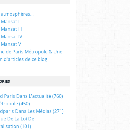
 atmosphères...
 Mansat II
 Mansat III
 Mansat IV
 Mansat V
gine de Paris Métropole & Une
n d'articles de ce blog
ORIES
d Paris Dans L'actualité
(760)
étropole
(450)
dparis Dans Les Médias
(271)
ue De La Loi De
alisation
(101)