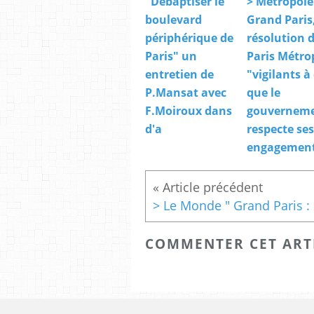
"Débaptiser le
> Métropole
boulevard
Grand Paris
périphérique de
résolution 
Paris" un
Paris Métro
entretien de
"vigilants à
P.Mansat avec
que le
F.Moiroux dans
gouvernem
d'a
respecte ses
engagement
> Le
COMMENTER CET ART