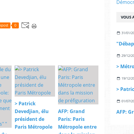
Démocra
VOUS A
epost
0
31/01/2
29/12/2
19/12/2
01/07/2
> Patrick
Devedjian, élu
AFP: Grand
président de
Paris: Paris
Paris Métropole
Métropole entre