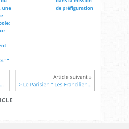
 du
dans la mission
, une
de préfiguration
de
pole:
 ce
ent
s" "
 Monde " Grand Paris : Bertrand Delanoë abat ses cartes"
> Le Parisien " Les Franciliens attendent beaucoup du Grand Paris"
ICLE