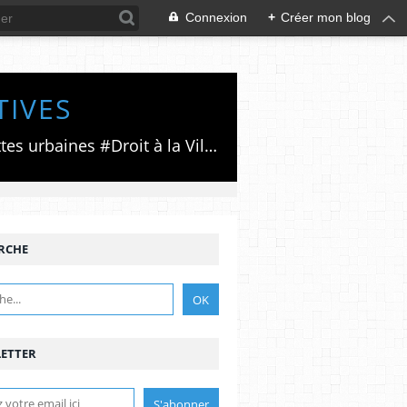
Connexion
+
Créer mon blog
TIVES
Luttes émancipatrices,recherche du forum politico/social pour des alternatives,luttes urbaines #Droit à la Ville", #Paris #GrandParis,enjeux de la métropolisation,accès aux Archives publiques par Pierre Mansat,auteur‼️Ma vie rouge. Meutre au Grand Paris‼️[PUG]Association Josette & Maurice #Audin>bénevole Secours Populaire>Comité Laghouat-France>#Mumia #INTA
RCHE
ETTER