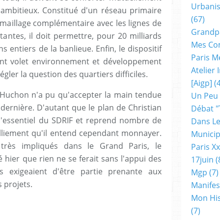
Urbanis
ambitieux. Constitué d'un réseau primaire
(67)
 maillage complémentaire avec les lignes de
Grandp
tantes, il doit permettre, pour 20 milliards
Mes Co
 entiers de la banlieue. Enfin, le dispositif
Paris M
ant volet environnement et développement
Atelier
gler la question des quartiers difficiles.
[aigp]
(4
 Huchon n'a pu qu'accepter la main tendue
Un Peu
dernière. D'autant que le plan de Christian
Débat "
l'essentiel du SDRIF et reprend nombre de
Dans Le
alliement qu'il entend cependant monnayer.
Municip
 très impliqués dans le Grand Paris, le
Paris X
 hier que rien ne se ferait sans l'appui des
17juin
(
les exigeaient d'être partie prenante aux
Mgp
(7)
 projets.
Manifes
Mon His
(7)