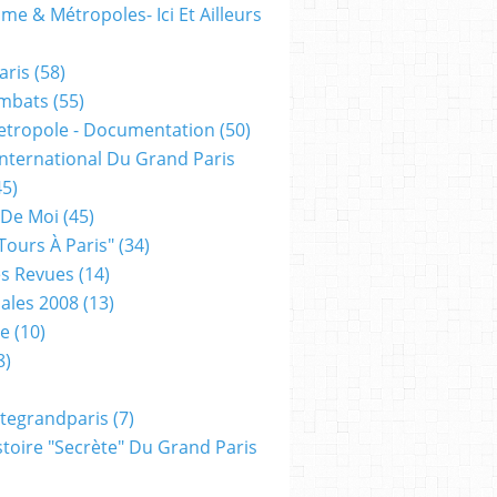
me & Métropoles- Ici Et Ailleurs
aris
(58)
mbats
(55)
etropole - Documentation
(50)
 International Du Grand Paris
5)
 De Moi
(45)
tours À Paris"
(34)
s Revues
(14)
ales 2008
(13)
xe
(10)
8)
tegrandparis
(7)
toire "secrète" Du Grand Paris