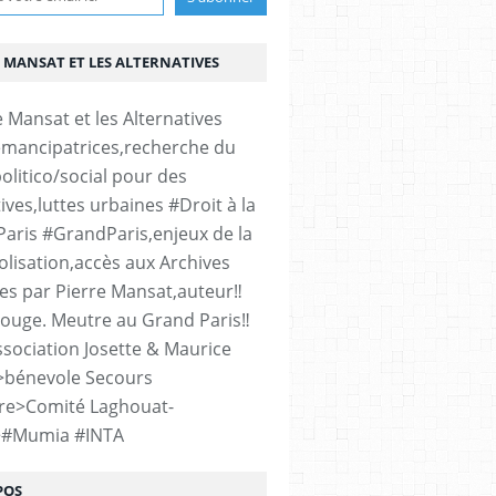
 MANSAT ET LES ALTERNATIVES
émancipatrices,recherche du
olitico/social pour des
ives,luttes urbaines #Droit à la
#Paris #GrandParis,enjeux de la
lisation,accès aux Archives
es par Pierre Mansat,auteur‼️
rouge. Meutre au Grand Paris‼️
sociation Josette & Maurice
>bénevole Secours
re>Comité Laghouat-
>#Mumia #INTA
POS