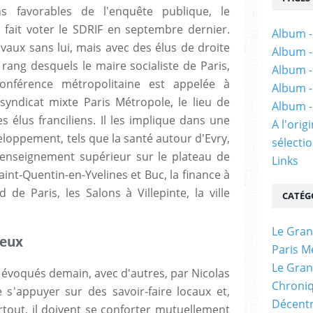
s favorables de l'enquête publique, le
l fait voter le SDRIF en septembre dernier.
Album -
avaux sans lui, mais avec des élus de droite
Album -
ng desquels le maire socialiste de Paris,
Album -
onférence métropolitaine est appelée à
Album -
syndicat mixte Paris Métropole, le lieu de
Album -
 élus franciliens. Il les implique dans une
A l'ori
eloppement, tels que la santé autour d'Evry,
sélectio
l'enseignement supérieur sur le plateau de
Links
aint-Quentin-en-Yvelines et Buc, la finance à
 de Paris, les Salons à Villepinte, la ville
CATÉG
Le Gran
ieux
Paris M
Le Gran
e évoqués demain, avec d'autres, par Nicolas
Chroniq
e s'appuyer sur des savoir-faire locaux et,
Décentr
urtout, il doivent se conforter mutuellement