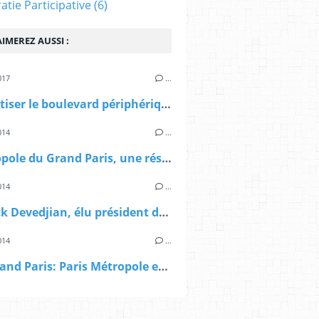
tie Participative
(6)
IMEREZ AUSSI :
017
…
"Débaptiser le boulevard périphérique de Paris" un entretien de P.Mansat avec F.Moiroux dans d'a
014
…
> Métropole du Grand Paris, une résolution de Paris Métropole: "vigilants à ce que le gouvernement respecte ses engagements" "
014
…
> Patrick Devedjian, élu président de Paris Métropole
014
…
AFP: Grand Paris: Paris Métropole entre dans la mission de préfiguration