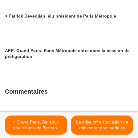
> Patrick Devedjian, élu président de Paris Métropole
AFP: Grand Paris: Paris Métropole entre dans la mission de
préfiguration
Commentaires
< Grand Paris, Balladur:
La crise offre l'occasion de
une tribune de Bertrand
réinventer nos modèles
Delanoë dans Le Monde
urbains, par Pierre Veltz >