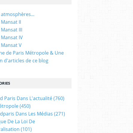
 atmosphères...
 Mansat II
 Mansat III
 Mansat IV
 Mansat V
gine de Paris Métropole & Une
n d'articles de ce blog
ORIES
d Paris Dans L'actualité
(760)
étropole
(450)
dparis Dans Les Médias
(271)
ue De La Loi De
alisation
(101)