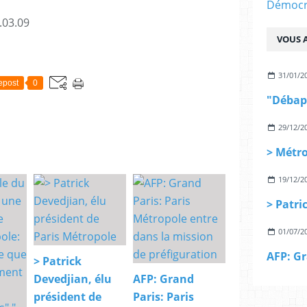
Démocra
.03.09
VOUS A
31/01/2
epost
0
29/12/2
19/12/2
01/07/2
> Patrick
Devedjian, élu
AFP: Grand
président de
Paris: Paris