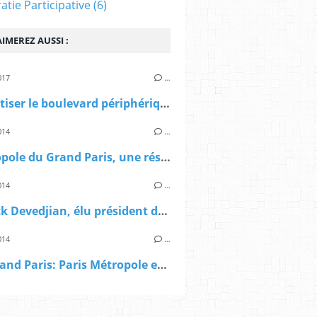
tie Participative
(6)
IMEREZ AUSSI :
017
…
"Débaptiser le boulevard périphérique de Paris" un entretien de P.Mansat avec F.Moiroux dans d'a
014
…
> Métropole du Grand Paris, une résolution de Paris Métropole: "vigilants à ce que le gouvernement respecte ses engagements" "
014
…
> Patrick Devedjian, élu président de Paris Métropole
014
…
AFP: Grand Paris: Paris Métropole entre dans la mission de préfiguration