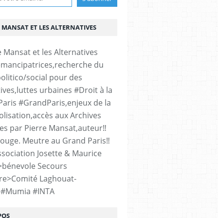
 MANSAT ET LES ALTERNATIVES
émancipatrices,recherche du
olitico/social pour des
ives,luttes urbaines #Droit à la
#Paris #GrandParis,enjeux de la
lisation,accès aux Archives
es par Pierre Mansat,auteur‼️
rouge. Meutre au Grand Paris‼️
sociation Josette & Maurice
>bénevole Secours
re>Comité Laghouat-
>#Mumia #INTA
POS