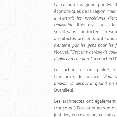
La rocade imaginée par M. Bl
économiques de la région.
"Bla
il éviterait les procédures d'e
réalisation
. Il éviterait aussi
serait sans conducteur
"
, résu
architectes présents ont tous
n'enterre pas les gens pour les f
Nouvel.
"C'est une hérésie de vou
déplacer à l'air libre",
a renchéri l
Les urbanistes ont plaidé, à
transports de surface.
"Pour s
pouvoir la découvrir quand on l
Duthilleul.
Les architectes ont également 
tronçons à l'ouest et au sud de 
justifiés, en revanche, certai