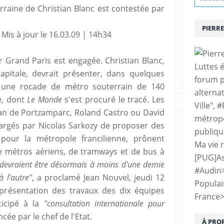
rraine de Christian Blanc est contestée par
PIERRE
is à jour le 16.03.09 | 14h34
ur Grand Paris est engagée. Christian Blanc,
Luttes 
capitale, devrait présenter, dans quelques
forum p
: une rocade de métro souterrain de 140
alternat
e, dont
Le Monde
s'est procuré le tracé. Les
Ville", 
tian de Portzamparc, Roland Castro ou David
métropo
argés par Nicolas Sarkozy de proposer des
publiqu
pour la métropole francilienne, prônent
Ma vie 
de métros aériens, de tramways et de bus à
[PUG]As
 devraient
être désormais à moins d'une demie
#Audin
 l'autre"
, a proclamé Jean Nouvel, jeudi 12
Populai
présentation des travaux des dix équipes
France
rticipé à la
"consultation internationale pour
ancée par le chef de l'Etat.
À PRO