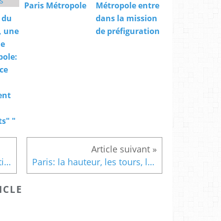
Paris Métropole
Métropole entre
 du
dans la mission
, une
de préfiguration
de
pole:
 ce
ent
s" "
Des tours à Paris? contribution II
Paris: la hauteur, les tours, les formes urbaines. La conférence citoyenne du CAUE
ICLE