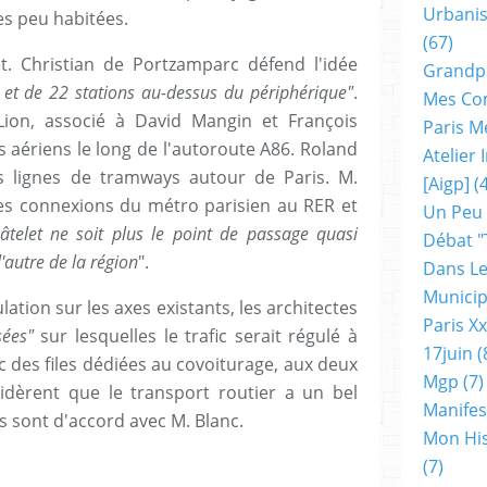
Urbanis
es peu habitées.
(67)
t. Christian de Portzamparc défend l'idée
Grandp
et de 22 stations au-dessus du périphérique"
.
Mes Co
 Lion, associé à David Mangin et François
Paris M
s aériens le long de l'autoroute A86. Roland
Atelier
s lignes de tramways autour de Paris. M.
[aigp]
(4
les connexions du métro parisien au RER et
Un Peu
hâtelet ne soit plus le point de passage quasi
Débat "
l'autre de la région
".
Dans Le
Municip
lation sur les axes existants, les architectes
Paris X
sées"
sur lesquelles le trafic serait régulé à
17juin
(
c des files dédiées au covoiturage, aux deux
Mgp
(7)
idèrent que le transport routier a un bel
Manifes
ls sont d'accord avec M. Blanc.
Mon His
(7)