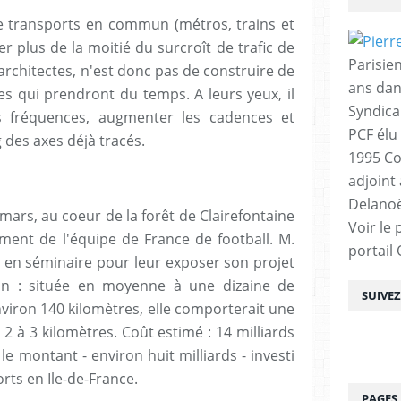
 de transports en commun (métros, trains et
r plus de la moitié du surcroît de trafic de
Parisien
architectes, n'est donc pas de construire de
ans dan
es qui prendront du temps. A leurs yeux, il
Syndica
les fréquences, augmenter les cadences et
PCF élu
 des axes déjà tracés.
1995 Co
adjoint
Delanoë
7 mars, au coeur de la forêt de Clairefontaine
Voir le 
ement de l'équipe de France de football. M.
portail
es en séminaire pour leur exposer son projet
in : située en moyenne à une dizaine de
SUIVE
nviron 140 kilomètres, elle comporterait une
 2 à 3 kilomètres. Coût estimé : 14 milliards
le montant - environ huit milliards - investi
orts en Ile-de-France.
PAGES