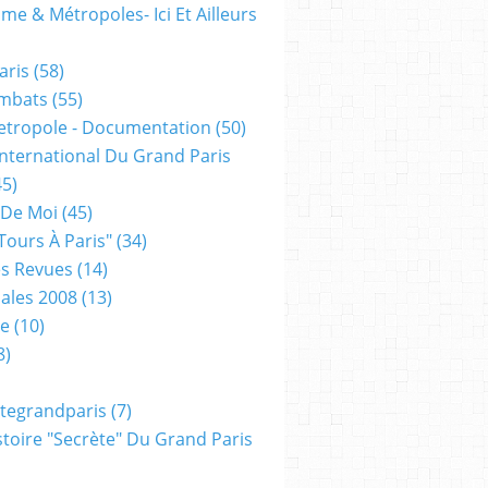
me & Métropoles- Ici Et Ailleurs
aris
(58)
mbats
(55)
etropole - Documentation
(50)
 International Du Grand Paris
5)
 De Moi
(45)
tours À Paris"
(34)
s Revues
(14)
ales 2008
(13)
xe
(10)
8)
tegrandparis
(7)
toire "secrète" Du Grand Paris