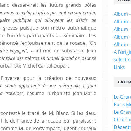
anc desservirait les futurs grands pôles
nc nous a expliqué qu'en passant en souterrain,
Album -
nquête publique qui allongent les délais de
Album -
 les grèves puisque son métro automatique
Album -
me l'un des participants au séminaire. Les
Album -
 dénoncé l'enfouissement de la rocade.
"On
Album -
aire voyager",
a affirmé en substance Jean
A l'ori
loir faire des métros en tunnel quand on peut se
sélectio
'urbaniste Michel Cantal-Dupart.
Links
 l'inverse, pour la création de nouveaux
CATÉG
e sentir appartenir à une métropole, il faut
a traverse"
, résume l'urbaniste Jean-Marie
Le Gran
Paris M
Le Gran
contesté le tracé de M. Blanc. Si les deux
Chroniq
l'Ile-de-France de la rocade leur paraissent
Décentr
ns, comme M. de Porzamparc, jugent coûteux