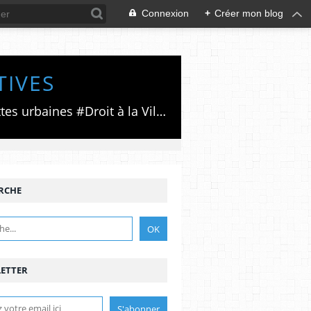
Connexion
+
Créer mon blog
TIVES
Luttes émancipatrices,recherche du forum politico/social pour des alternatives,luttes urbaines #Droit à la Ville", #Paris #GrandParis,enjeux de la métropolisation,accès aux Archives publiques par Pierre Mansat,auteur‼️Ma vie rouge. Meutre au Grand Paris‼️[PUG]Association Josette & Maurice #Audin>bénevole Secours Populaire>Comité Laghouat-France>#Mumia #INTA
RCHE
ETTER