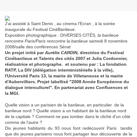
J'ai assisté à Saint Denis , au cinema l'Ecran , à la soirée
inaugurale du Festival CinéBanlieue.
Exposition photographique : DIVERSES CITÉS,
la banlieue
rencontre Paris/Paris rencontre la banlieue
samedi 8 novembre
2008/salle des conférences Sénat
Un projet initié par
Aurélie CARDIN,
directrice du
Festival
Cinébanlieue
et
Talents des cités 2007 et Julia Cordonnier,
réalisatrice et photographe.
et soutenu par
:
La fondation
RATP,
La DIV (délégation interministérielle à la ville),
l'Université Paris 13, la mairie de Villetaneuse et la mairie
d'Aubervilliers.
Projet labellisé "2008 Année Européenne du
dialogue interculturel".
En partenariat avec Confluences et
la MGI.
Quelle vision a un parisien de la banlieue, en particulier de la
banlieue nord ? Quelle vision a un habitant de la banlieue nord
de la capitale ? Comment ne pas tomber dans le cliché d'un côté
comme de l'autre ?
Dix jeunes habitants du 93 nous font redécouvrir Paris tandis
que dix jeunes parisiens nous font partager leur découverte de la