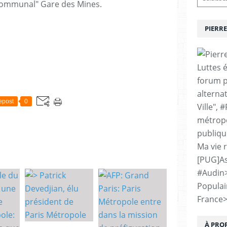
rcommunal" Gare des Mines.
PIERRE
Luttes 
forum p
alternat
epost
0
Ville", 
métropo
publiqu
Ma vie 
[PUG]As
#Audin
Populai
France
À PRO