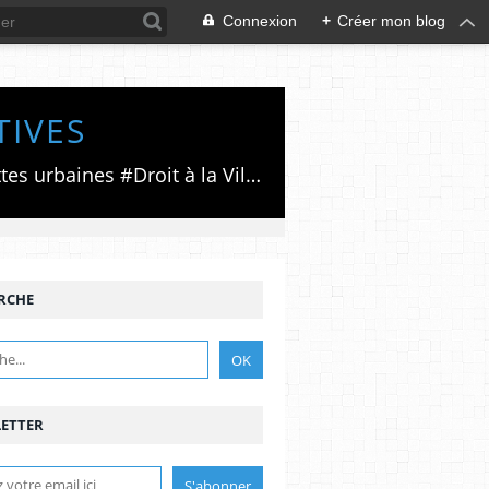
Connexion
+
Créer mon blog
TIVES
Luttes émancipatrices,recherche du forum politico/social pour des alternatives,luttes urbaines #Droit à la Ville", #Paris #GrandParis,enjeux de la métropolisation,accès aux Archives publiques par Pierre Mansat,auteur‼️Ma vie rouge. Meutre au Grand Paris‼️[PUG]Association Josette & Maurice #Audin>bénevole Secours Populaire>Comité Laghouat-France>#Mumia #INTA
RCHE
ETTER