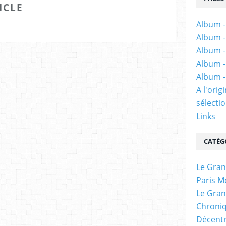
ICLE
Album -
Album -
Album -
Album -
Album -
A l'ori
sélectio
Links
CATÉG
Le Gran
Paris M
Le Gran
Chroniq
Décentr