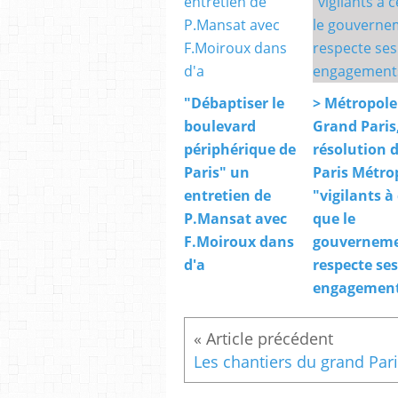
"Débaptiser le
> Métropole
boulevard
Grand Paris
périphérique de
résolution 
Paris" un
Paris Métro
entretien de
"vigilants à
P.Mansat avec
que le
F.Moiroux dans
gouvernem
d'a
respecte ses
engagement