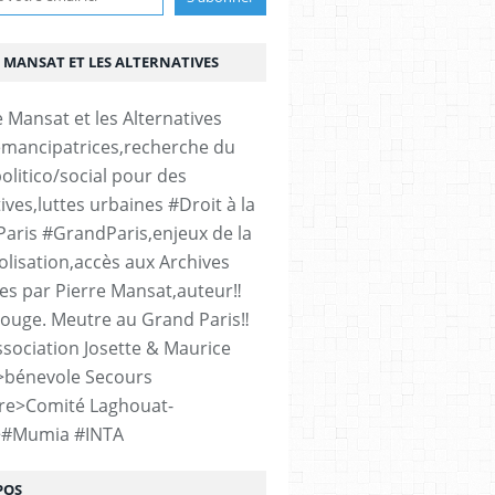
 MANSAT ET LES ALTERNATIVES
émancipatrices,recherche du
olitico/social pour des
ives,luttes urbaines #Droit à la
#Paris #GrandParis,enjeux de la
lisation,accès aux Archives
es par Pierre Mansat,auteur‼️
rouge. Meutre au Grand Paris‼️
sociation Josette & Maurice
>bénevole Secours
re>Comité Laghouat-
>#Mumia #INTA
POS