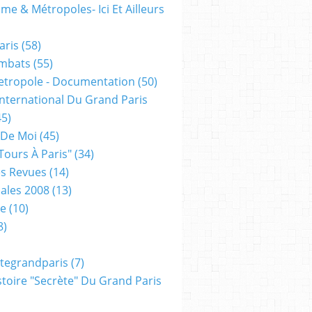
me & Métropoles- Ici Et Ailleurs
aris
(58)
mbats
(55)
etropole - Documentation
(50)
 International Du Grand Paris
5)
 De Moi
(45)
tours À Paris"
(34)
s Revues
(14)
ales 2008
(13)
xe
(10)
8)
tegrandparis
(7)
toire "secrète" Du Grand Paris