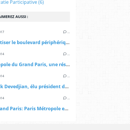
tie Participative
(6)
IMEREZ AUSSI :
017
…
"Débaptiser le boulevard périphérique de Paris" un entretien de P.Mansat avec F.Moiroux dans d'a
014
…
> Métropole du Grand Paris, une résolution de Paris Métropole: "vigilants à ce que le gouvernement respecte ses engagements" "
014
…
> Patrick Devedjian, élu président de Paris Métropole
014
…
AFP: Grand Paris: Paris Métropole entre dans la mission de préfiguration