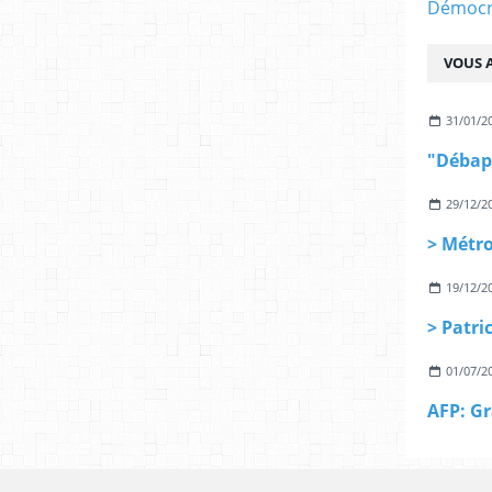
Démocra
VOUS A
31/01/2
29/12/2
19/12/2
01/07/2