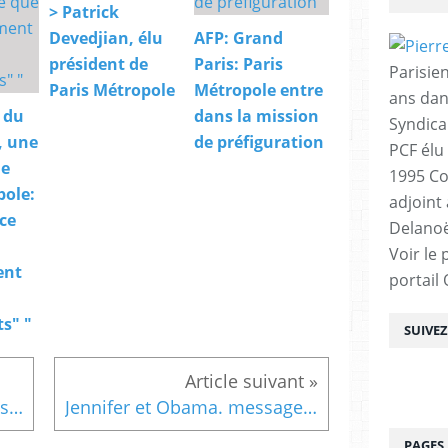
> Patrick
Devedjian, élu
AFP: Grand
président de
Paris: Paris
Parisien
Paris Métropole
Métropole entre
ans dan
 du
dans la mission
Syndica
, une
de préfiguration
PCF élu
de
1995 Co
pole:
adjoint
 ce
Delanoë
Voir le 
ent
portail
s" "
SUIVE
Les chantiers du grand Paris sur France Culture à Vivre sa ville. Le lien et le verbatim
Jennifer et Obama. message #4
PAGES