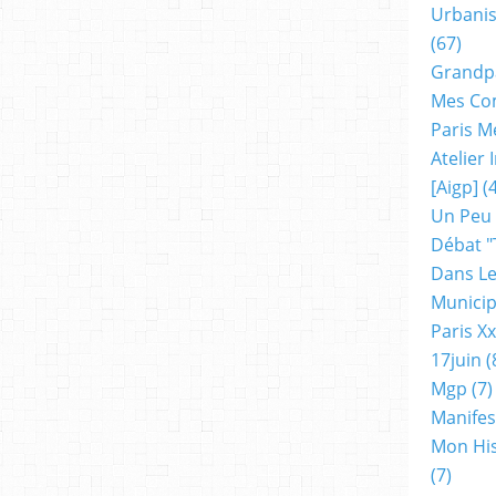
Urbanis
(67)
Grandp
Mes Co
Paris M
Atelier
[aigp]
(4
Un Peu
Débat "
Dans Le
Municip
Paris X
17juin
(
Mgp
(7)
Manifes
Mon His
(7)