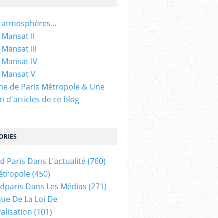
 atmosphères...
 Mansat II
 Mansat III
 Mansat IV
 Mansat V
gine de Paris Métropole & Une
n d'articles de ce blog
ORIES
d Paris Dans L'actualité
(760)
étropole
(450)
dparis Dans Les Médias
(271)
ue De La Loi De
alisation
(101)