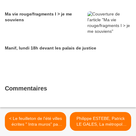
Ma vie rouge/fragments I > je me
souviens
Manif, lundi 18h devant les palais de justice
Commentaires
< Le feuilleton de l'été villes
Philippe ESTEBE, Patrick
écrites " Intra muros" par
LE GALES, La métropole
Dominique Grandmont
parisienne à la recherche
du pilote 2003 >