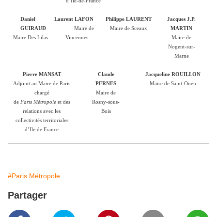
d’Ile-de-France
Daniel
Laurent LAFON
Philippe LAURENT
Jacques J.P.
GUIRAUD
Maire de
Maire de Sceaux
MARTIN
Maire Des Lilas
Vincennes
Maire de
Nogent-sur-
Marne
Pierre MANSAT
Claude
Jacqueline ROUILLON
Adjoint au Maire de Paris
PERNES
Maire de Saint-Ouen
chargé
Maire de
de
Paris Métropole
et des
Rosny-sous-
relations avec les
Bois
collectivités territoriales
d’Ile de France
#Paris Métropole
Partager