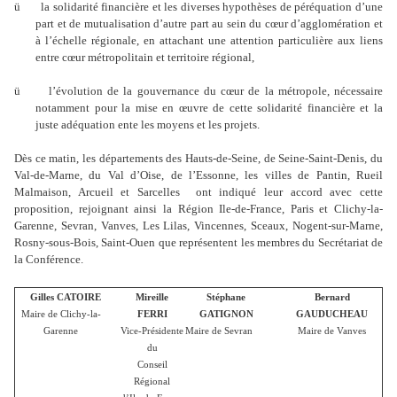
ü
la solidarité financière et les diverses hypothèses de péréquation d’une
part et de mutualisation d’autre part au sein du cœur d’agglomération et
à l’échelle régionale, en attachant une attention particulière aux liens
entre cœur métropolitain et territoire régional,
ü
l’évolution de la gouvernance du cœur de la métropole, nécessaire
notamment pour la mise en œuvre de cette solidarité financière et la
juste adéquation ente les moyens et les projets.
Dès ce matin, les départements des Hauts-de-Seine, de Seine-Saint-Denis, du
Val-de-Marne, du Val d’Oise, de l’Essonne, les villes de Pantin, Rueil
Malmaison, Arcueil et Sarcelles
ont indiqué leur accord avec cette
proposition, rejoignant ainsi la Région Ile-de-France, Paris et Clichy-la-
Garenne, Sevran, Vanves, Les Lilas, Vincennes, Sceaux, Nogent-sur-Marne,
Rosny-sous-Bois, Saint-Ouen que représentent les membres du Secrétariat de
la Conférence.
Gilles CATOIRE
Mireille
Stéphane
Bernard
Maire de Clichy-la-
FERRI
GATIGNON
GAUDUCHEAU
Garenne
Vice-Présidente
Maire de Sevran
Maire de Vanves
du
Conseil
Régional