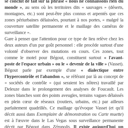
se conclut de fait sur la phrase « nous ne connaissons rien du
monde »
, au sens où les territoires dits « sauvages » (déserts,
montagnes, etc.) sont peut-être plus connus et arpentés que ces
zones périurbaines délaissées, pourtant à nos portes, « malgré la
couverture satellite permanente et le maillage des caméras de
surveillance ».
Gare à penser que l'attention pour ce type de lieu relève chez les
deux auteurs d'un pur goût personnel : elle procède surtout d'une
volonté d'observer des mutations en cours. Ces zones, tout
comme le motel pour Bégout, constituent surtout
« l'avant-
poste de l'espace urbain » ou le « devenir de la ville »
(Vasset).
Bégout parle par exemple d'une
« dialectique entre
l'hypercontrôle et l'abandon »,
se référant par là au concept de
« sociétés de contrôle » (qui seraient les nôtres) travaillé par
Deleuze dans le prolongement des analyses de Foucault. Les
zones blanches sont des points aveugles, terrains vagues délaissés
en plein cœur de réseaux (routiers, urbains, etc.) par ailleurs
parfaitement quadrillés. Ce maillage qu'évoque Vasset (et qu'il
décrit aussi dans
Exemplaire de démonstration
ou
Carte muette
)
est à l'œuvre dans le Las Vegas sous surveillance permanente
décrit par Bégout dans
Zéropolis
.
Il existe aujourd'hui un