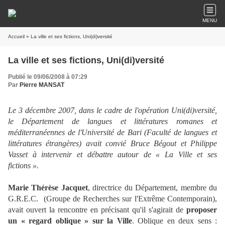
MENU
Accueil
» La ville et ses fictions, Uni(di)versité
La ville et ses fictions, Uni(di)versité
Publié le 09/06/2008 à 07:29
Par
Pierre MANSAT
Le 3 décembre 2007, dans le cadre de l'opération Uni(di)versité,
le Département de langues et littératures romanes et
méditerranéennes de l'Université de Bari (Faculté de langues et
littératures étrangères) avait convié Bruce Bégout et Philippe
Vasset à intervenir et débattre autour de « La Ville et ses
fictions ».
Marie Thérèse Jacquet
, directrice du Département, membre du
G.R.E.C. (Groupe de Recherches sur l'Extrême Contemporain),
avait ouvert la rencontre en précisant qu'il s'agirait de
proposer
un « regard oblique » sur la Ville
. Oblique en deux sens :