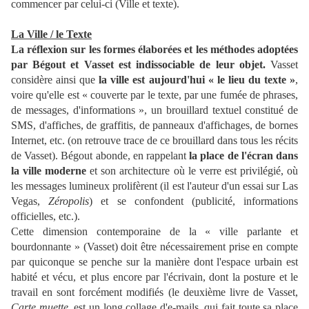
commencer par celui-ci (Ville et texte).
La Ville / le Texte
La réflexion sur les formes élaborées et les méthodes adoptées
par Bégout et Vasset est indissociable de leur objet.
Vasset
considère ainsi que
la ville est aujourd'hui « le lieu du texte »
,
voire qu'elle est « couverte par le texte, par une fumée de phrases,
de messages, d'informations », un brouillard textuel constitué de
SMS, d'affiches, de graffitis, de panneaux d'affichages, de bornes
Internet, etc. (on retrouve trace de ce brouillard dans tous les récits
de Vasset). Bégout abonde, en rappelant
la place de l'écran dans
la ville moderne
et son architecture où le verre est privilégié, où
les messages lumineux prolifèrent (il est l'auteur d'un essai sur Las
Vegas,
Zéropolis
) et se confondent (publicité, informations
officielles, etc.).
Cette dimension contemporaine de la « ville parlante et
bourdonnante » (Vasset) doit être nécessairement prise en compte
par quiconque se penche sur la manière dont l'espace urbain est
habité et vécu, et plus encore par l'écrivain, dont la posture et le
travail en sont forcément modifiés (le deuxième livre de Vasset,
Carte muette
, est un long collage d'e-mails, qui fait toute sa place