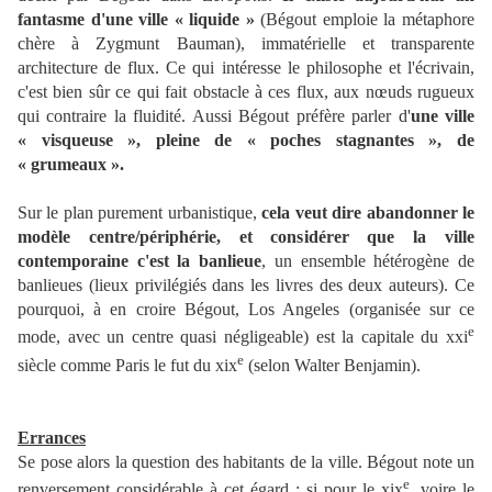
fantasme d'une ville « liquide »
(Bégout emploie la métaphore
chère à Zygmunt Bauman), immatérielle et transparente
architecture de flux. Ce qui intéresse le philosophe et l'écrivain,
c'est bien sûr ce qui fait obstacle à ces flux, aux nœuds rugueux
qui contraire la fluidité. Aussi Bégout préfère parler d'
une ville
« visqueuse », pleine de « poches stagnantes », de
« grumeaux ».
Sur le plan purement urbanistique,
cela veut dire abandonner le
modèle centre/périphérie, et considérer que la ville
contemporaine c'est la banlieue
, un ensemble hétérogène de
banlieues (lieux privilégiés dans les livres des deux auteurs). Ce
pourquoi, à en croire Bégout, Los Angeles (organisée sur ce
e
mode, avec un centre quasi négligeable) est la capitale du xxi
e
siècle comme Paris le fut du xix
(selon Walter Benjamin).
Errances
Se pose alors la question des habitants de la ville. Bégout note un
e
renversement considérable à cet égard : si pour le xix
, voire le