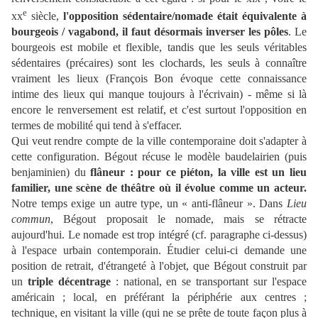
e
xx
siècle,
l'opposition sédentaire/nomade était équivalente à
bourgeois / vagabond, il faut désormais inverser les pôles
. Le
bourgeois est mobile et flexible, tandis que les seuls véritables
sédentaires (précaires) sont les clochards, les seuls à connaître
vraiment les lieux (François Bon évoque cette connaissance
intime des lieux qui manque toujours à l'écrivain) - même si là
encore le renversement est relatif, et c'est surtout l'opposition en
termes de mobilité qui tend à s'effacer.
Qui veut rendre compte de la ville contemporaine doit s'adapter à
cette configuration. Bégout récuse le modèle baudelairien (puis
benjaminien) du
flâneur : pour ce piéton, la ville est un lieu
familier, une scène de théâtre où il évolue comme un acteur.
Notre temps exige un autre type, un « anti-flâneur ». Dans
Lieu
commun
, Bégout proposait le nomade, mais se rétracte
aujourd'hui. Le nomade est trop intégré (cf. paragraphe ci-dessus)
à l'espace urbain contemporain. Étudier celui-ci demande une
position de retrait, d'étrangeté à l'objet, que Bégout construit par
un
triple décentrage
: national, en se transportant sur l'espace
américain ; local, en préférant la périphérie aux centres ;
technique, en visitant la ville (qui ne se prête de toute façon plus à