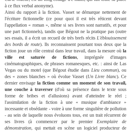
à ce flux verbal anonyme).
Ainsi du rapport à la fiction. Vasset se démarque nettement de
l'écriture fictionnelle (ce pour quoi il est très réticent devant
l'appellation « roman », même si ses livres sont narratifs, et pour
une part fictionnels), tandis que Bégout ne la pratique pas (outre
ses essais, il a écrit un recueil de très brefs récits
L'éblouissement
des bords de route
). Ils reconnaissent pourtant tous deux que la
fiction joue un rôle central dans leur travail, dans la mesure où
la
ville est saturée de fictions
, imprégnée d'images
cinématographiques, de phrases romanesques, etc. : ainsi de Las
Vegas ou du motel (que Bégout étudie dans
Lieu commun
), ou
des « zones blanches » où évolue Vasset (
Un Livre blanc
). Ce
dernier envisage
la fiction comme un moment de son travail,
une couche à traverser
(d'où sa présence dans le texte sous
forme de bribes et d'allusions) avant d'atteindre le réel ;
l'assimilation de la fiction à une « musique d'ambiance »
incessante et obsédante - voire à une forme singulière de pollution
- au sein de laquelle nous évoluons tous, est un trait récurrent de
ses livres (à commencer par le premier
Exemplaire de
démonstration
, qui mettait en scène un logiciel producteur de