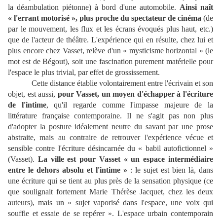
la déambulation piétonne) à bord d'une automobile.
Ainsi naît
« l'errant motorisé », plus proche du spectateur de cinéma
(de
par le mouvement, les flux et les écrans évoqués plus haut, etc.)
que de l'acteur de théâtre. L'expérience qui en résulte, chez lui et
plus encore chez Vasset, relève d'un « mysticisme horizontal » (le
mot est de Bégout), soit une fascination purement matérielle pour
l'espace le plus trivial, par effet de grossissement.
Cette distance établie volontairement entre l'écrivain et son
objet, est aussi,
pour Vasset, un moyen d'échapper à l'écriture
de l'intime
, qu'il regarde comme l'impasse majeure de la
littérature française contemporaine. Il ne s'agit pas non plus
d'adopter la posture idéalement neutre du savant par une prose
abstraite, mais au contraire de retrouver l'expérience vécue et
sensible contre l'écriture désincarnée du « babil autofictionnel »
(Vasset).
La ville est pour Vasset « un espace intermédiaire
entre le dehors absolu et l'intime »
: le sujet est bien là, dans
une écriture qui se tient au plus près de la sensation physique (ce
que soulignait fortement Marie Thérèse Jacquet, chez les deux
auteurs), mais un « sujet vaporisé dans l'espace, une voix qui
souffle et essaie de se repérer ». L'espace urbain contemporain