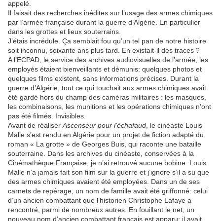
appelé.
Il faisait des recherches inédites sur l’usage des armes chimiques
par l’armée française durant la guerre d’Algérie. En particulier
dans les grottes et lieux souterrains.
J’étais incrédule. Ça semblait fou qu’un tel pan de notre histoire
soit inconnu, soixante ans plus tard. En existait-il des traces ?
A l’ECPAD, le service des archives audiovisuelles de l’armée, les
employés étaient bienveillants et démunis: quelques photos et
quelques films existent, sans informations précises. Durant la
guerre d’Algérie, tout ce qui touchait aux armes chimiques avait
été gardé hors du champ des caméras militaires : les masques,
les combinaisons, les munitions et les opérations chimiques n’ont
pas été filmés. Invisibles.
Avant de réaliser
Ascenseur pour l’échafaud
, le cinéaste Louis
Malle s’est rendu en Algérie pour un projet de fiction adapté du
roman « La grotte » de Georges Buis, qui raconte une bataille
souterraine. Dans les archives du cinéaste, conservées à la
Cinémathèque Française, je n’ai retrouvé aucune bobine. Louis
Malle n’a jamais fait son film sur la guerre et j’ignore s’il a su que
des armes chimiques avaient été employées. Dans un de ses
carnets de repérage, un nom de famille avait été griffonné: celui
d’un ancien combattant que l’historien Christophe Lafaye a
rencontré, parmi de nombreux autres. En fouillant le net, un
nouveau nom d’ancien combattant français est apparu: il avait