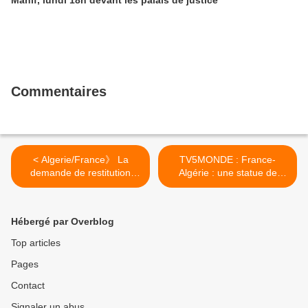
Manif, lundi 18h devant les palais de justice
Commentaires
< Algerie/France》 La
TV5MONDE : France-
demande de restitution
Algérie : une statue de
formulée par l' Algérie
général Bigeard réveille les
blessures du passé >
Hébergé par Overblog
Top articles
Pages
Contact
Signaler un abus