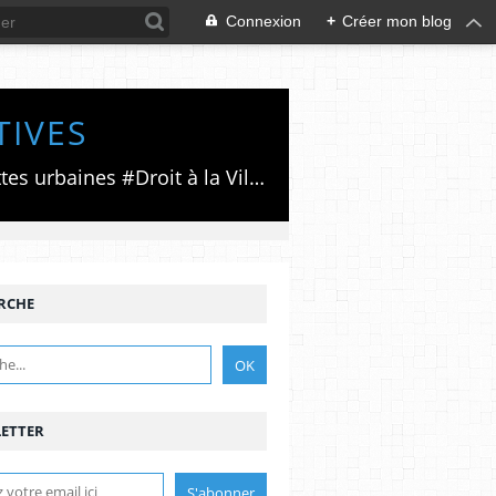
Connexion
+
Créer mon blog
TIVES
Luttes émancipatrices,recherche du forum politico/social pour des alternatives,luttes urbaines #Droit à la Ville", #Paris #GrandParis,enjeux de la métropolisation,accès aux Archives publiques par Pierre Mansat,auteur‼️Ma vie rouge. Meutre au Grand Paris‼️[PUG]Association Josette & Maurice #Audin>bénevole Secours Populaire>Comité Laghouat-France>#Mumia #INTA
RCHE
ETTER