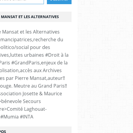
 MANSAT ET LES ALTERNATIVES
émancipatrices,recherche du
olitico/social pour des
ives,luttes urbaines #Droit à la
#Paris #GrandParis,enjeux de la
lisation,accès aux Archives
es par Pierre Mansat,auteur‼️
rouge. Meutre au Grand Paris‼️
sociation Josette & Maurice
>bénevole Secours
re>Comité Laghouat-
>#Mumia #INTA
POS