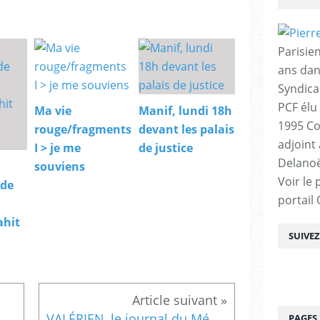
Parisien
ans dan
Syndica
PCF élu
Ma vie
Manif, lundi 18h
1995 Co
rouge/fragments
devant les palais
adjoint
I > je me
de justice
Delanoë
souviens
Voir le 
 de
portail
ahit
SUIVE
ée du corps de Missak Manouchian au Mont-Valérien 20 février 2024
VALÉRIEN, le journal du Mémorial du Mont-Valérien
PAGES