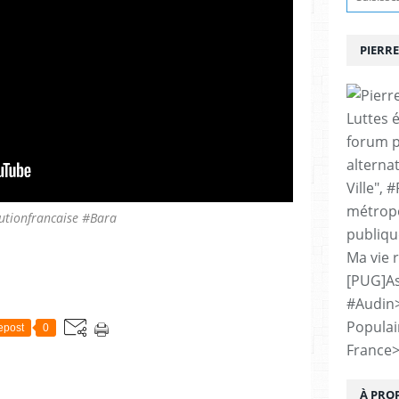
PIERRE
Luttes 
forum p
alternat
Ville", 
métropo
utionfrancaise #Bara
publiqu
Ma vie 
[PUG]As
#Audin
Populai
epost
0
France
À PRO