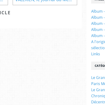
Album -
ICLE
Album -
Album -
Album -
Album -
A l'ori
sélectio
Links
CATÉG
Le Gran
Paris M
Le Gran
Chroniq
Décentr