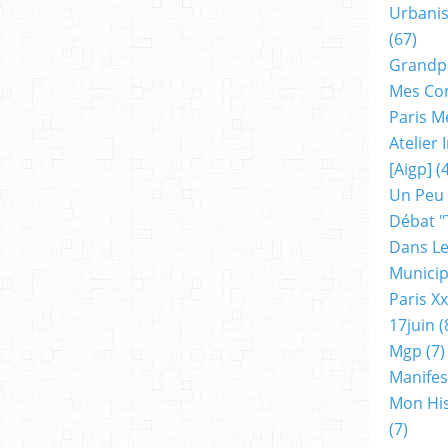
Urbanis
(67)
Grandp
Mes Co
Paris M
Atelier
[aigp]
(4
Un Peu
Débat "
Dans Le
Municip
Paris X
17juin
(
Mgp
(7)
Manifes
Mon His
(7)