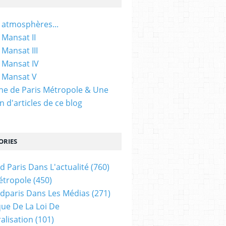
 atmosphères...
 Mansat II
 Mansat III
 Mansat IV
 Mansat V
gine de Paris Métropole & Une
n d'articles de ce blog
ORIES
d Paris Dans L'actualité
(760)
étropole
(450)
dparis Dans Les Médias
(271)
ue De La Loi De
alisation
(101)