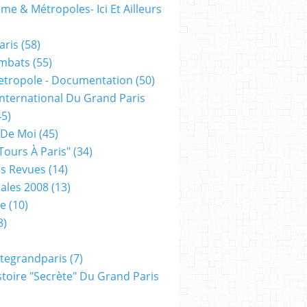
me & Métropoles- Ici Et Ailleurs
aris
(58)
mbats
(55)
etropole - Documentation
(50)
 International Du Grand Paris
5)
 De Moi
(45)
tours À Paris"
(34)
s Revues
(14)
ales 2008
(13)
xe
(10)
8)
tegrandparis
(7)
toire "secrète" Du Grand Paris