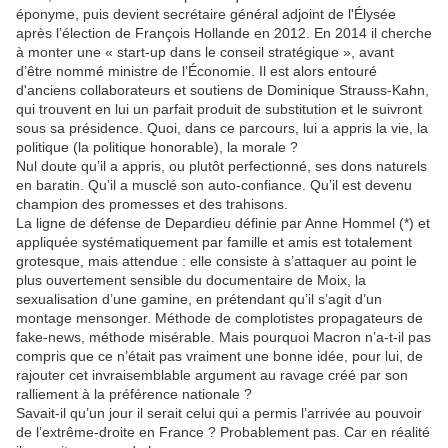
éponyme, puis devient secrétaire général adjoint de l'Élysée
après l’élection de François Hollande en 2012. En 2014 il cherche
à monter une « start-up dans le conseil stratégique », avant
d’être nommé ministre de l’Économie. Il est alors entouré
d'anciens collaborateurs et soutiens de Dominique Strauss-Kahn,
qui trouvent en lui un parfait produit de substitution et le suivront
sous sa présidence. Quoi, dans ce parcours, lui a appris la vie, la
politique (la politique honorable), la morale ?
Nul doute qu’il a appris, ou plutôt perfectionné, ses dons naturels
en baratin. Qu’il a musclé son auto-confiance. Qu’il est devenu
champion des promesses et des trahisons.
La ligne de défense de Depardieu définie par Anne Hommel (*) et
appliquée systématiquement par famille et amis est totalement
grotesque, mais attendue : elle consiste à s’attaquer au point le
plus ouvertement sensible du documentaire de Moix, la
sexualisation d’une gamine, en prétendant qu’il s’agit d’un
montage mensonger. Méthode de complotistes propagateurs de
fake-news, méthode misérable. Mais pourquoi Macron n’a-t-il pas
compris que ce n’était pas vraiment une bonne idée, pour lui, de
rajouter cet invraisemblable argument au ravage créé par son
ralliement à la préférence nationale ?
Savait-il qu’un jour il serait celui qui a permis l’arrivée au pouvoir
de l’extrême-droite en France ? Probablement pas. Car en réalité