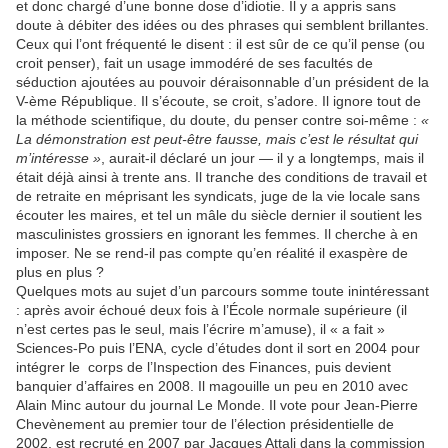
et donc chargé d’une bonne dose d’idiotie. Il y a appris sans
doute à débiter des idées ou des phrases qui semblent brillantes.
Ceux qui l’ont fréquenté le disent : il est sûr de ce qu’il pense (ou
croit penser), fait un usage immodéré de ses facultés de
séduction ajoutées au pouvoir déraisonnable d’un président de la
V-ème République. Il s’écoute, se croit, s’adore. Il ignore tout de
la méthode scientifique, du doute, du penser contre soi-même :
«
La démonstration est peut-être fausse, mais c’est le résultat qui
m’intéresse »
, aurait-il déclaré un jour — il y a longtemps, mais il
était déjà ainsi à trente ans. Il tranche des conditions de travail et
de retraite en méprisant les syndicats, juge de la vie locale sans
écouter les maires, et tel un mâle du siècle dernier il soutient les
masculinistes grossiers en ignorant les femmes. Il cherche à en
imposer. Ne se rend-il pas compte qu’en réalité il exaspère de
plus en plus ?
Quelques mots au sujet d’un parcours somme toute inintéressant
: après avoir échoué deux fois à l’École normale supérieure (il
n’est certes pas le seul, mais l’écrire m’amuse), il « a fait »
Sciences-Po puis l’ENA, cycle d’études dont il sort en 2004 pour
intégrer le corps de l’Inspection des Finances, puis devient
banquier d’affaires en 2008. Il magouille un peu en 2010 avec
Alain Minc autour du journal Le Monde. Il vote pour Jean-Pierre
Chevènement au premier tour de l’élection présidentielle de
2002, est recruté en 2007 par Jacques Attali dans la commission