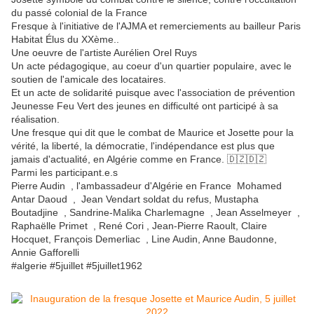
du passé colonial de la France
Fresque à l'initiative de l'AJMA et remerciements au bailleur Paris
Habitat Élus du XXème..
Une oeuvre de l'artiste Aurélien Orel Ruys
Un acte pédagogique, au coeur d'un quartier populaire, avec le
soutien de l'amicale des locataires.
Et un acte de solidarité puisque avec l'association de prévention
Jeunesse Feu Vert des jeunes en difficulté ont participé à sa
réalisation.
Une fresque qui dit que le combat de Maurice et Josette pour la
vérité, la liberté, la démocratie, l'indépendance est plus que
jamais d'actualité, en Algérie comme en France. 🇩🇿🇩🇿
Parmi les participant.e.s
Pierre Audin , l'ambassadeur d'Algérie en France Mohamed
Antar Daoud , Jean Vendart soldat du refus, Mustapha
Boutadjine , Sandrine-Malika Charlemagne , Jean Asselmeyer ,
Raphaëlle Primet , René Cori , Jean-Pierre Raoult, Claire
Hocquet, François Demerliac , Line Audin, Anne Baudonne,
Annie Gafforelli
#algerie #5juillet #5juillet1962