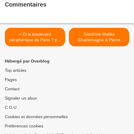
Commentaires
< Et le boulevard
Sandrine-Malika
périphérique de Paris ? par
Charlemagne & Pierre
Bernard Landau
Mansat témoignent de la
délégation en Algérie sur
Dima Tv >
Hébergé par Overblog
Top articles
Pages
Contact
Signaler un abus
C.G.U.
Cookies et données personnelles
Préférences cookies