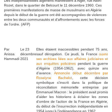
Des indépendantistes algériens manifestent à Alger, rue Albin-
Rozet, dans le quartier de Belcourt le 11 décembre 1960. Ces
premières manifestations de masse de musulmans en Algérie
depuis le début de la guerre ont été accompagnées de violences
entre les deux communautés et d'affrontements avec les forces
de l'ordre. (AFP)
Par
Le 23
Elles étaient inaccessibles pendant 75 ans,
Anissa
décembre
sauf dérogation. Ce jeudi, la France
ouvre
Hammadi
2021
ses archives liées aux affaires judiciaires et
aux enquêtes policières
pendant la guerre
d’Algérie (1954-1962), avec quinze ans
d’avance.
Annoncée début décembre par
Roselyne Bachelot
, cette décision
symbolique s’inscrit dans la politique de
réconciliation mémorielle entreprise par
Emmanuel Macron : le président avait promis
d’aider les historiens à éclairer les zones
d’ombre de l’action de la France en Algérie,
du début de l’insurrection indépendantiste en
1954 jusqu’à l’indépendance en 1962.