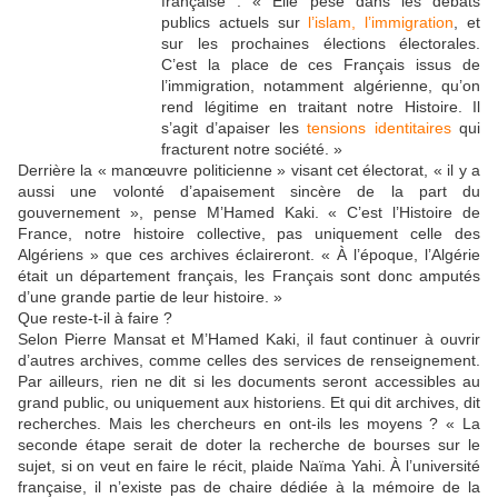
française : « Elle pèse dans les débats
publics actuels sur
l’islam, l’immigration
, et
sur les prochaines élections électorales.
C’est la place de ces Français issus de
l’immigration, notamment algérienne, qu’on
rend légitime en traitant notre Histoire. Il
s’agit d’apaiser les
tensions identitaires
qui
fracturent notre société. »
Derrière la « manœuvre politicienne » visant cet électorat, « il y a
aussi une volonté d’apaisement sincère de la part du
gouvernement », pense M’Hamed Kaki. « C’est l’Histoire de
France, notre histoire collective, pas uniquement celle des
Algériens » que ces archives éclaireront. « À l’époque, l’Algérie
était un département français, les Français sont donc amputés
d’une grande partie de leur histoire. »
Que reste-t-il à faire ?
Selon Pierre Mansat et M’Hamed Kaki, il faut continuer à ouvrir
d’autres archives, comme celles des services de renseignement.
Par ailleurs, rien ne dit si les documents seront accessibles au
grand public, ou uniquement aux historiens. Et qui dit archives, dit
recherches. Mais les chercheurs en ont-ils les moyens ? « La
seconde étape serait de doter la recherche de bourses sur le
sujet, si on veut en faire le récit, plaide Naïma Yahi. À l’université
française, il n’existe pas de chaire dédiée à la mémoire de la