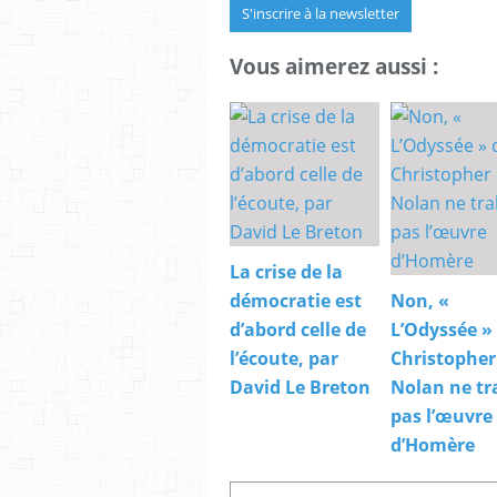
S'inscrire à la newsletter
Vous aimerez aussi :
La crise de la
démocratie est
Non, «
d’abord celle de
L’Odyssée »
l’écoute, par
Christopher
David Le Breton
Nolan ne tr
pas l’œuvre
d’Homère