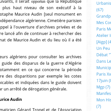
uivants
,
il serait
que la République
opportun
Urbanis
u plus haut niveau de son exécutif à la
(67)
notaphe Maurice Audin [seul monument en
Grandp
’indépendance algérienne. Cimetière parisien
Mes Co
ppel à l'ouverture d'archives privées et de
Paris M
re lancé afin de continuer à rechercher des
Atelier
nat de Maurice Audin et du lieu où il a été
[aigp]
(4
Un Peu
Débat "
urs algériens pour consulter les archives
Dans Le
 guide des disparus de la guerre d'Algérie
Municip
notamment en ce qui concerne la période
Paris X
re des disparitions par exemple les cotes
17juin
(
cables et indiquées dans le guide
doivent
Mgp
(7)
 un arrêté de dérogation générale.
Manifes
urice Audin
Mon His
(7)
ématicien Gérard Tronel et de l'Association