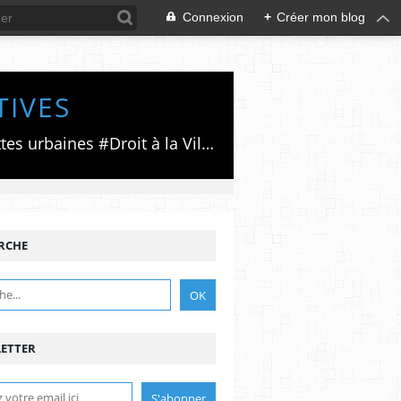
Connexion
+
Créer mon blog
TIVES
Luttes émancipatrices,recherche du forum politico/social pour des alternatives,luttes urbaines #Droit à la Ville", #Paris #GrandParis,enjeux de la métropolisation,accès aux Archives publiques par Pierre Mansat,auteur‼️Ma vie rouge. Meutre au Grand Paris‼️[PUG]Association Josette & Maurice #Audin>bénevole Secours Populaire>Comité Laghouat-France>#Mumia #INTA
RCHE
ETTER