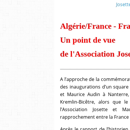
Algérie/France - Fr
Un point de vue
de l'Association Jos
________________________________________
A l’approche de la commémorati
des inaugurations d’un square
et Maurice Audin à Nanterre,
Kremlin-Bicêtre,
alors
que le 
l’Association Josette et M
rapprochement entre la France et 
Après le rapport de l’historien