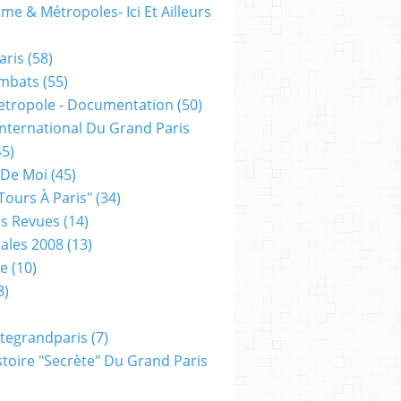
me & Métropoles- Ici Et Ailleurs
aris
(58)
mbats
(55)
etropole - Documentation
(50)
 International Du Grand Paris
5)
 De Moi
(45)
tours À Paris"
(34)
s Revues
(14)
ales 2008
(13)
xe
(10)
8)
tegrandparis
(7)
toire "secrète" Du Grand Paris