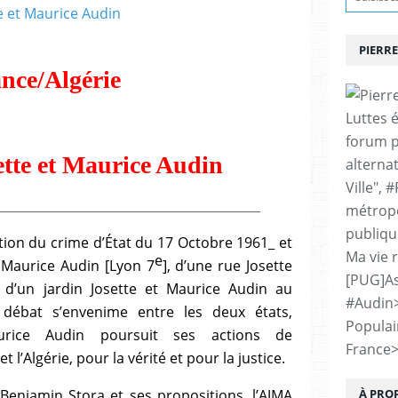
PIERRE
ance/Algérie
Luttes 
forum p
ette et Maurice Audin
alternat
Ville", 
_________________________________________________
métropo
publiqu
on du crime d’État du 17 Octobre 1961_ et
Ma vie 
e
 Maurice Audin [Lyon 7
], d’une rue Josette
[PUG]As
 d’un jardin Josette et Maurice Audin au
#Audin
débat s’envenime entre les deux états,
Populai
aurice Audin poursuit ses actions de
France
l’Algérie, pour la vérité et pour la justice.
 Benjamin Stora et ses propositions, l’AJMA
À PRO