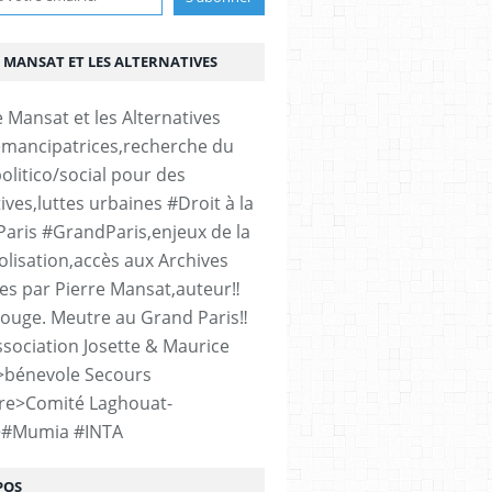
 MANSAT ET LES ALTERNATIVES
émancipatrices,recherche du
olitico/social pour des
ives,luttes urbaines #Droit à la
#Paris #GrandParis,enjeux de la
lisation,accès aux Archives
es par Pierre Mansat,auteur‼️
rouge. Meutre au Grand Paris‼️
sociation Josette & Maurice
>bénevole Secours
re>Comité Laghouat-
>#Mumia #INTA
POS