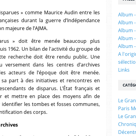
isparues » comme Maurice Audin entre les
Album -
rançaises durant la guerre d’Indépendance
Album -
on majeure de l’AJMA.
Album -
Album -
arus » doit être menée beaucoup plus
Album -
uis 1962. Un bilan de l'activité
du groupe de
A l'ori
tte recherche doit être rendu public.
Une
sélectio
u versement dans les centres d’archives
Links
des acteurs de l’époque doit être menée.
 sa part à des initiatives et rencontres en
CATÉG
escendants de disparus.
L’État français et
rer et mettre en place des moyens afin de
Le Gran
r identifier les tombes et fosses communes,
Paris M
tification des corps.
Le Gran
Chroniq
archives
Décentr