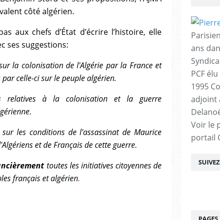
valent côté algérien.
as aux chefs d’État d’écrire l’histoire, elle
Parisien
vec ses suggestions:
ans dan
Syndica
sur la colonisation de l'Algérie
par la France
et
PCF élu
 par celle-ci sur le peuple algérien.
1995 Co
es
relatives à la colonisation et la guerre
adjoint
lgérienne
Delanoë
.
Voir le 
é
sur les conditions de l'assassinat de Maurice
portail
d'Algériens et de Français de cette guerre
.
SUIVE
nancièrement
toutes les initiatives citoyennes de
ples français et algérien
.
PAGES