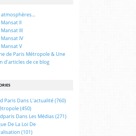
 atmosphères...
 Mansat II
 Mansat III
 Mansat IV
 Mansat V
gine de Paris Métropole & Une
n d'articles de ce blog
ORIES
d Paris Dans L'actualité
(760)
étropole
(450)
dparis Dans Les Médias
(271)
ue De La Loi De
alisation
(101)