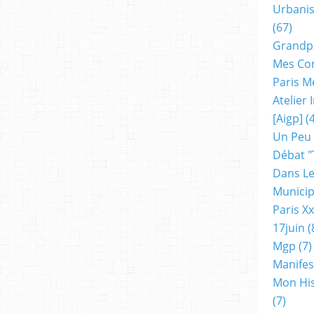
Urbanis
(67)
Grandp
Mes Co
Paris M
Atelier
[aigp]
(4
Un Peu
Débat "
Dans Le
Municip
Paris X
17juin
(
Mgp
(7)
Manifes
Mon His
(7)