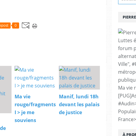
PIERRE
epost
0
Luttes 
forum p
alternat
Ville", 
métropo
publiqu
Ma vie 
[PUG]As
Ma vie
Manif, lundi 18h
#Audin
rouge/fragments
devant les palais
Populai
I > je me
de justice
France
souviens
 de
À PRO