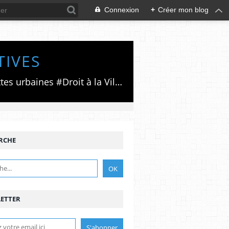
Connexion
+
Créer mon blog
TIVES
Luttes émancipatrices,recherche du forum politico/social pour des alternatives,luttes urbaines #Droit à la Ville", #Paris #GrandParis,enjeux de la métropolisation,accès aux Archives publiques par Pierre Mansat,auteur‼️Ma vie rouge. Meutre au Grand Paris‼️[PUG]Association Josette & Maurice #Audin>bénevole Secours Populaire>Comité Laghouat-France>#Mumia #INTA
RCHE
ETTER