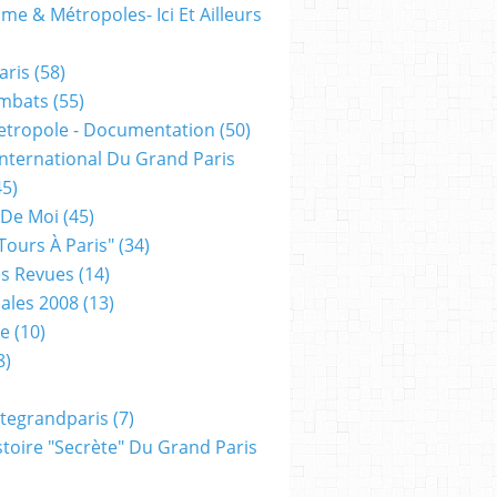
me & Métropoles- Ici Et Ailleurs
aris
(58)
mbats
(55)
etropole - Documentation
(50)
 International Du Grand Paris
5)
 De Moi
(45)
tours À Paris"
(34)
s Revues
(14)
ales 2008
(13)
xe
(10)
8)
tegrandparis
(7)
toire "secrète" Du Grand Paris