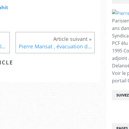
ahit
Parisien
ans dan
Syndica
PCF élu
Assisses de a Métropole [2008] et Pierre Mansat
Pierre Mansat , évacuation de l'eglise Saint Bernard [sans-papiers]
1995 Co
adjoint
ICLE
Delanoë
Voir le 
portail
SUIVE
PAGES