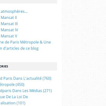
 atmosphères...
 Mansat II
 Mansat III
 Mansat IV
 Mansat V
gine de Paris Métropole & Une
n d'articles de ce blog
ORIES
d Paris Dans L'actualité
(760)
étropole
(450)
dparis Dans Les Médias
(271)
ue De La Loi De
alisation
(101)