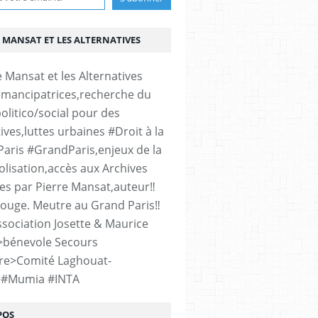
 MANSAT ET LES ALTERNATIVES
émancipatrices,recherche du
olitico/social pour des
ives,luttes urbaines #Droit à la
#Paris #GrandParis,enjeux de la
lisation,accès aux Archives
es par Pierre Mansat,auteur‼️
rouge. Meutre au Grand Paris‼️
sociation Josette & Maurice
>bénevole Secours
re>Comité Laghouat-
>#Mumia #INTA
POS