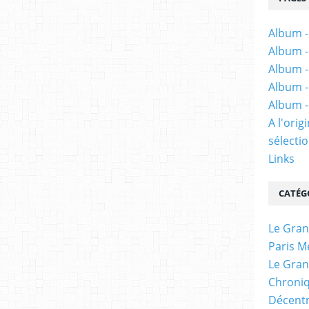
Album -
Album -
Album -
Album -
Album -
A l'ori
sélectio
Links
CATÉG
Le Gran
Paris M
Le Gran
Chroniq
Décentr