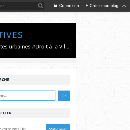
Connexion
+
Créer mon blog
TIVES
Luttes émancipatrices,recherche du forum politico/social pour des alternatives,luttes urbaines #Droit à la Ville", #Paris #GrandParis,enjeux de la métropolisation,accès aux Archives publiques par Pierre Mansat,auteur‼️Ma vie rouge. Meutre au Grand Paris‼️[PUG]Association Josette & Maurice #Audin>bénevole Secours Populaire>Comité Laghouat-France>#Mumia #INTA
RCHE
ETTER