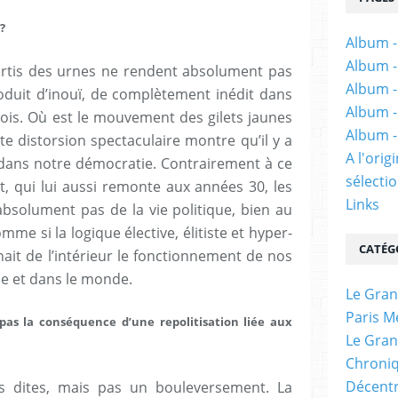
?
Album -
Album -
sortis des urnes ne rendent absolument pas
Album -
oduit d’inouï, de complètement inédit dans
Album -
mois. Où est le mouvement des gilets jaunes
Album -
te distorsion spectaculaire montre qu’il y a
A l'ori
ans notre démocratie. Contrairement à ce
sélectio
t, qui lui aussi remonte aux années 30, les
Links
absolument pas de la vie politique, bien au
mme si la logique élective, élitiste et hyper-
CATÉG
ait de l’intérieur le fonctionnement de nos
pe et dans le monde.
Le Gran
Paris M
l pas la conséquence d’une repolitisation liée aux
Le Gran
Chroniq
Décentr
s dites, mais pas un bouleversement. La