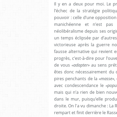
Il y en a deux pour moi. Le pr
l’échec de la stratégie politi
pouvoir : celle d’une oppositio
manichéenne et n’est pas n
néolibéralisme depuis ses origi
un temps éclipsée par d’autres
victorieuse après la guerre n
fausse alternative qui revient e
progrès, c’est-à-dire pour l’ouv
de vous
«adapter»
au sens préte
êtes donc nécessairement du cô
pires penchants de la
«masse»
,
avec condescendance le
«popu
mais qui n’a rien de bien nouv
dans le mur, puisqu’elle prod
droite. On l'a vu dimanche : La
rempart et finit derrière le Ra