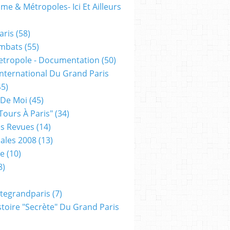
me & Métropoles- Ici Et Ailleurs
aris
(58)
mbats
(55)
etropole - Documentation
(50)
 International Du Grand Paris
5)
 De Moi
(45)
tours À Paris"
(34)
s Revues
(14)
ales 2008
(13)
xe
(10)
8)
tegrandparis
(7)
toire "secrète" Du Grand Paris