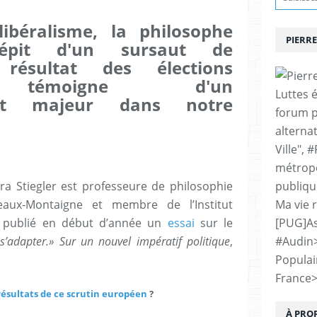
libéralisme, la philosophe
PIERRE
épit d'un sursaut de
e résultat des élections
s témoigne d'un
Luttes 
ent majeur dans notre
forum p
alternat
Ville", 
métropo
ara Stiegler est professeure de philosophie
publiqu
deaux-Montaigne et membre de l’Institut
Ma vie 
 a publié en début d’année un
essai
sur le
[PUG]As
 s’adapter.» Sur un nouvel impératif politique
,
#Audin
Populai
France
résultats de ce scrutin européen
?
À PRO