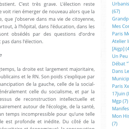
Urbanis
stient. C’est très grave. L’élection reste
(67)
e voit rien émerger de nouveau alors que la
Grandp
e, que j’observe dans ma vie de citoyenne,
Mes Co
rtout, à l’hôpital, dans l’éducation, dans les
Paris M
 sont obsédés par des questions d’ordre
Atelier
t pas dans l’élection.
[aigp]
(4
?
Un Peu
Débat "
temps, la droite est largement majoritaire,
Dans Le
publicains et le RN. Son poids s’explique par
Municip
ncipation de la gauche, celle de la social-
Paris X
néralement celle du socialisme, et par la
17juin
(
essus de reconstruction intellectuelle et
Mgp
(7)
sairement autour de l’écologie, de la santé,
Manifes
a un temps incompressible pour qu’une telle
Mon His
le est profonde et inédite. Du côté de la
(7)