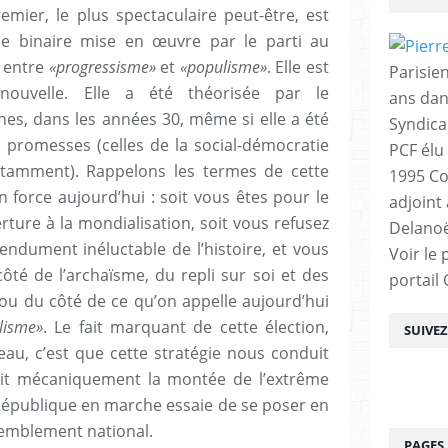
emier, le plus spectaculaire peut-être, est
que binaire mise en œuvre par le parti au
n entre
«progressisme»
et
«populisme»
. Elle est
Parisien
ouvelle. Elle a été théorisée par le
ans dan
nes, dans les années 30, même si elle a été
Syndica
 promesses (celles de la social-démocratie
PCF élu
otamment). Rappelons les termes de cette
1995 Co
n force aujourd’hui : soit vous êtes pour le
adjoint
erture à la mondialisation, soit vous refusez
Delanoë
ndument inéluctable de l’histoire, et vous
Voir le 
té de l’archaïsme, du repli sur soi et des
portail
 ou du côté de ce qu’on appelle aujourd’hui
lisme»
. Le fait marquant de cette élection,
SUIVE
eau, c’est que cette stratégie nous conduit
uit mécaniquement la montée de l’extrême
 République en marche essaie de se poser en
ssemblement national.
PAGES