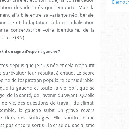
e (sécuritaire et économique), la conservation
Démocra
vation des identités qui l’emporte. Mais la
nt affaiblie entre sa variante néolibérale,
nente et l’adaptation à la mondialisation
nte conservatrice voire identitaire, de la
 droite (RN).
t-il un signe d’espoir à gauche ?
istes depuis que je suis née et cela n’aboutit
s surévaluer leur résultat à chaud. Le score
eine de l’aspiration populaire considérable,
ue la gauche et toute la vie politique se
, de la santé, de l’avenir du vivant. Qu’elle
e vie, des questions de travail, de climat,
semble, la gauche subit un grave revers
e tiers des suffrages. Elle souffre d’une
st pas encore sortis : la crise du socialisme