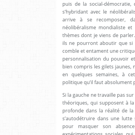
puis de la social-démocratie, q
s’hybridant avec le néolibéral
arrive à se recomposer, d
néolibéralisme mondialiste et
thèmes dont je viens de parler
ils ne pourront aboutir que s
comble et entament une critique
personnalisation du pouvoir et
bien compris les gilets jaunes, 
en quelques semaines, à cett
politique qu’il faut absolument 
Si la gauche ne travaille pas sur
théoriques, qui supposent à la f
profonde dans la réalité de la 
s’autodétruire dans une lutte 
pour masquer son absence 
expérimentations sociales qu