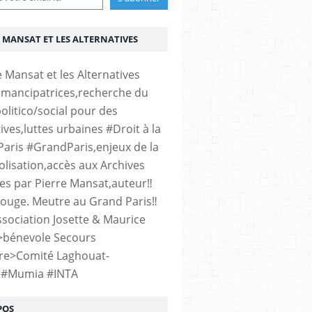
 MANSAT ET LES ALTERNATIVES
émancipatrices,recherche du
olitico/social pour des
ives,luttes urbaines #Droit à la
#Paris #GrandParis,enjeux de la
lisation,accès aux Archives
es par Pierre Mansat,auteur‼️
rouge. Meutre au Grand Paris‼️
sociation Josette & Maurice
>bénevole Secours
re>Comité Laghouat-
>#Mumia #INTA
POS