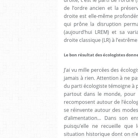
droite, c’est le parti de l’ordr
de l’ordre ancien et la préser
droite est elle-même profondéme
qui prône la disruption perma
(aujourd’hui LREM) et sa varia
droite classique (LR) à l’extrême
Le bon résultat des écologistes donne-
J’ai vu mille percées des écolog
jamais à rien. Attention à ne pa
du parti écologiste témoigne à p
partout dans le monde, pour q
recomposent autour de l’écologie
se réinvente autour des modes d
d’alimentation… Dans son en
puisqu’elle ne recueille que l
situation historique dont on n’e