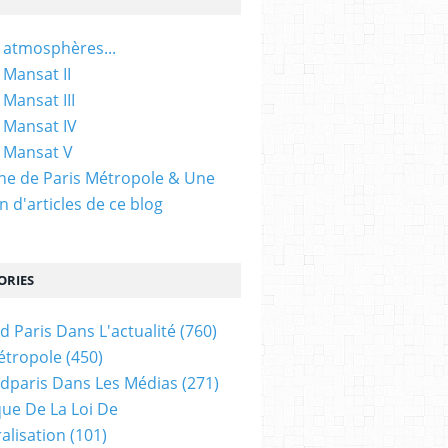
 atmosphères...
 Mansat II
 Mansat III
 Mansat IV
 Mansat V
gine de Paris Métropole & Une
n d'articles de ce blog
ORIES
d Paris Dans L'actualité
(760)
étropole
(450)
dparis Dans Les Médias
(271)
ue De La Loi De
alisation
(101)