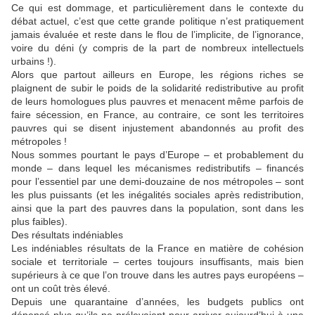
Ce qui est dommage, et particulièrement dans le contexte du
débat actuel, c’est que cette grande politique n’est pratiquement
jamais évaluée et reste dans le flou de l’implicite, de l’ignorance,
voire du déni (y compris de la part de nombreux intellectuels
urbains !).
Alors que partout ailleurs en Europe, les régions riches se
plaignent de subir le poids de la solidarité redistributive au profit
de leurs homologues plus pauvres et menacent même parfois de
faire sécession, en France, au contraire, ce sont les territoires
pauvres qui se disent injustement abandonnés au profit des
métropoles !
Nous sommes pourtant le pays d’Europe – et probablement du
monde – dans lequel les mécanismes redistributifs – financés
pour l’essentiel par une demi-douzaine de nos métropoles – sont
les plus puissants (et les inégalités sociales après redistribution,
ainsi que la part des pauvres dans la population, sont dans les
plus faibles).
Des résultats indéniables
Les indéniables résultats de la France en matière de cohésion
sociale et territoriale – certes toujours insuffisants, mais bien
supérieurs à ce que l’on trouve dans les autres pays européens –
ont un coût très élevé.
Depuis une quarantaine d’années, les budgets publics ont
dépensé plus qu’ils ne prélevaient pour arriver aujourd’hui à une