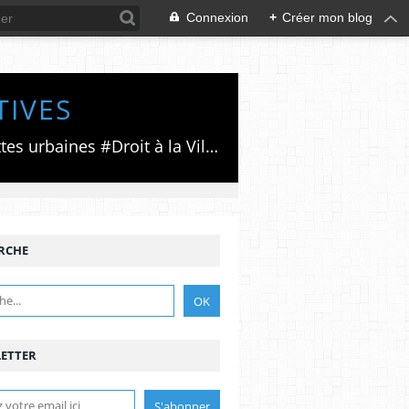
Connexion
+
Créer mon blog
TIVES
Luttes émancipatrices,recherche du forum politico/social pour des alternatives,luttes urbaines #Droit à la Ville", #Paris #GrandParis,enjeux de la métropolisation,accès aux Archives publiques par Pierre Mansat,auteur‼️Ma vie rouge. Meutre au Grand Paris‼️[PUG]Association Josette & Maurice #Audin>bénevole Secours Populaire>Comité Laghouat-France>#Mumia #INTA
RCHE
ETTER