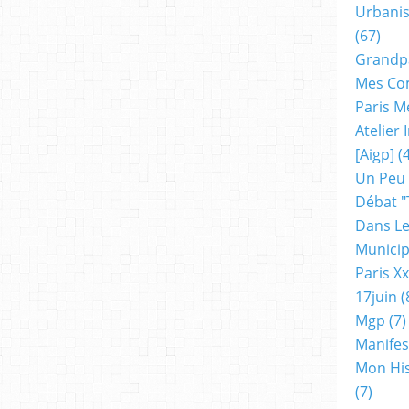
Urbanis
(67)
Grandp
Mes Co
Paris M
Atelier
[aigp]
(4
Un Peu
Débat "
Dans Le
Municip
Paris X
17juin
(
Mgp
(7)
Manifes
Mon His
(7)