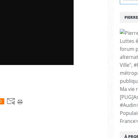
PIERRE
Luttes 
forum p
alternat
Ville", 
métropo
publiqu
Ma vie 
[PUG]As
0
#Audin
Populai
France
À PRO