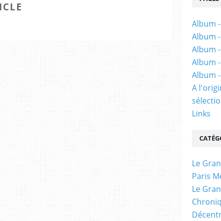
ICLE
Album -
Album -
Album -
Album -
Album -
A l'ori
sélectio
Links
CATÉG
Le Gran
Paris M
Le Gran
Chroniq
Décentr