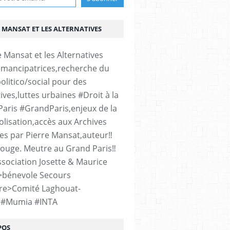
 MANSAT ET LES ALTERNATIVES
émancipatrices,recherche du
olitico/social pour des
ives,luttes urbaines #Droit à la
#Paris #GrandParis,enjeux de la
lisation,accès aux Archives
es par Pierre Mansat,auteur‼️
rouge. Meutre au Grand Paris‼️
sociation Josette & Maurice
>bénevole Secours
re>Comité Laghouat-
>#Mumia #INTA
POS