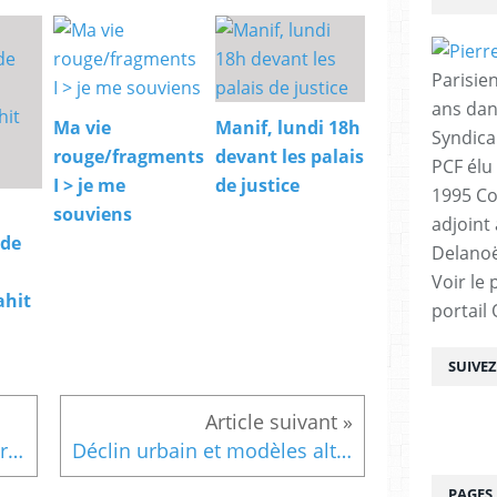
Parisien
ans dan
Ma vie
Manif, lundi 18h
Syndica
rouge/fragments
devant les palais
PCF élu
I > je me
de justice
1995 Co
souviens
adjoint
 de
Delanoë
Voir le 
ahit
portail
SUIVE
La Seine, une tribune de Bernard Landau
Déclin urbain et modèles alternatifs,par V.Beal & M.Rousseau dans La vie des idées
PAGES