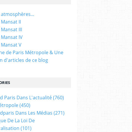
 atmosphères...
 Mansat II
 Mansat III
 Mansat IV
 Mansat V
gine de Paris Métropole & Une
n d'articles de ce blog
ORIES
d Paris Dans L'actualité
(760)
étropole
(450)
dparis Dans Les Médias
(271)
ue De La Loi De
alisation
(101)