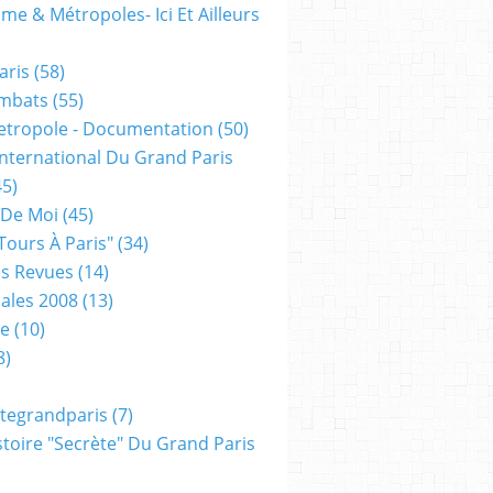
me & Métropoles- Ici Et Ailleurs
aris
(58)
mbats
(55)
etropole - Documentation
(50)
 International Du Grand Paris
5)
 De Moi
(45)
tours À Paris"
(34)
s Revues
(14)
ales 2008
(13)
xe
(10)
8)
tegrandparis
(7)
toire "secrète" Du Grand Paris