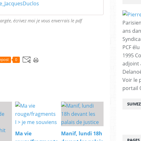
e_JacquesDuclos
argée, écrivez moi je vous enverrais le pdf
Parisien
ans dan
Syndica
PCF élu
1995 Co
epost
0
adjoint
Delanoë
Voir le 
portail
SUIVE
Ma vie
Manif, lundi 18h
PAGES