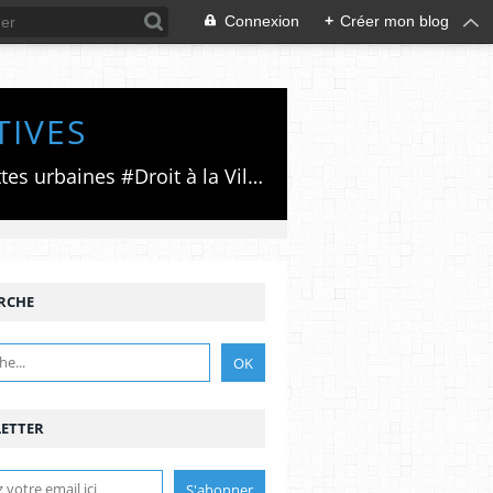
Connexion
+
Créer mon blog
TIVES
Luttes émancipatrices,recherche du forum politico/social pour des alternatives,luttes urbaines #Droit à la Ville", #Paris #GrandParis,enjeux de la métropolisation,accès aux Archives publiques par Pierre Mansat,auteur‼️Ma vie rouge. Meutre au Grand Paris‼️[PUG]Association Josette & Maurice #Audin>bénevole Secours Populaire>Comité Laghouat-France>#Mumia #INTA
RCHE
ETTER