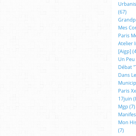
Urbanis
(67)
Grandp
Mes Co
Paris M
Atelier
[aigp]
(4
Un Peu
Débat "
Dans Le
Municip
Paris X
17juin
(
Mgp
(7)
Manifes
Mon His
(7)