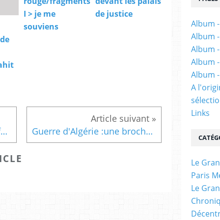
rouge/fragments
devant les palais
I > je me
de justice
Album -
souviens
Album -
 de
Album -
Album -
ahit
Album -
A l'ori
sélectio
Links
Dans Les Inrocks :Le "Manifeste du Parti communiste” est toujours d’actualité, selon Slavoj Zižek
Guerre d'Algérie :une brochure du PCF sur les "soldats du refus"
CATÉG
ICLE
Le Gran
Paris M
Le Gran
Chroniq
Décentr