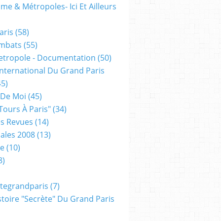
me & Métropoles- Ici Et Ailleurs
aris
(58)
mbats
(55)
etropole - Documentation
(50)
 International Du Grand Paris
5)
 De Moi
(45)
tours À Paris"
(34)
s Revues
(14)
ales 2008
(13)
xe
(10)
8)
tegrandparis
(7)
toire "secrète" Du Grand Paris