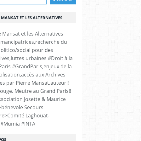
 MANSAT ET LES ALTERNATIVES
émancipatrices,recherche du
olitico/social pour des
ives,luttes urbaines #Droit à la
#Paris #GrandParis,enjeux de la
lisation,accès aux Archives
es par Pierre Mansat,auteur‼️
rouge. Meutre au Grand Paris‼️
sociation Josette & Maurice
>bénevole Secours
re>Comité Laghouat-
>#Mumia #INTA
POS