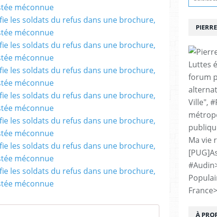
PIERRE
Luttes 
forum p
alternat
Ville", 
métropo
publiqu
Ma vie 
[PUG]As
#Audin
Populai
France
À PRO