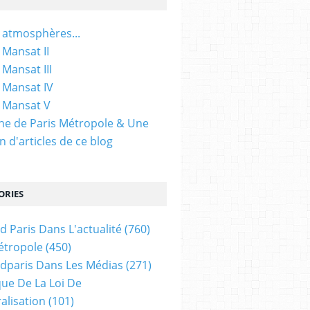
 atmosphères...
 Mansat II
 Mansat III
 Mansat IV
 Mansat V
gine de Paris Métropole & Une
n d'articles de ce blog
ORIES
d Paris Dans L'actualité
(760)
étropole
(450)
dparis Dans Les Médias
(271)
ue De La Loi De
alisation
(101)