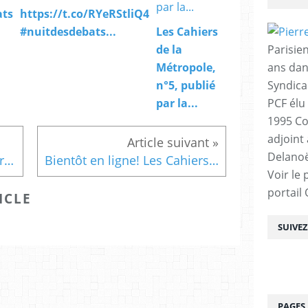
ats
https://t.co/RYeRStliQ4
#nuitdesdebats...
Les Cahiers
Parisien
de la
ans dan
Métropole,
Syndica
n°5, publié
PCF élu
par la...
1995 Co
adjoint
Delanoë
Le Mois de la photo parie grand...
Bientôt en ligne! Les Cahiers de la Métropole...
Voir le 
portail
ICLE
SUIVE
PAGES