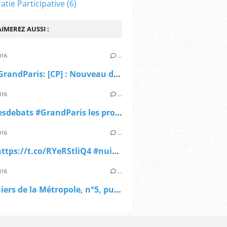
tie Participative
(6)
IMEREZ AUSSI :
016
…
RT @AIGrandParis: [CP] : Nouveau dispositif,...
016
…
#nuitdesdebats #GrandParis les propositions du...
016
…
Venez https://t.co/RYeRStliQ4 #nuitdesdebats...
016
…
Les Cahiers de la Métropole, n°5, publié par la...