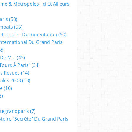
me & Métropoles- Ici Et Ailleurs
aris
(58)
mbats
(55)
etropole - Documentation
(50)
 International Du Grand Paris
5)
 De Moi
(45)
tours À Paris"
(34)
s Revues
(14)
ales 2008
(13)
xe
(10)
8)
tegrandparis
(7)
toire "secrète" Du Grand Paris