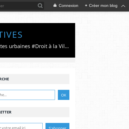
Connexion
+
Créer mon blog
TIVES
Luttes émancipatrices,recherche du forum politico/social pour des alternatives,luttes urbaines #Droit à la Ville", #Paris #GrandParis,enjeux de la métropolisation,accès aux Archives publiques par Pierre Mansat,auteur‼️Ma vie rouge. Meutre au Grand Paris‼️[PUG]Association Josette & Maurice #Audin>bénevole Secours Populaire>Comité Laghouat-France>#Mumia #INTA
RCHE
ETTER