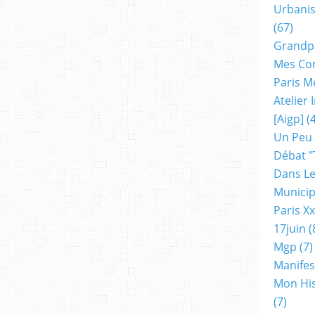
Urbanis
(67)
Grandp
Mes Co
Paris M
Atelier
[aigp]
(4
Un Peu
Débat "
Dans Le
Municip
Paris X
17juin
(
Mgp
(7)
Manifes
Mon His
(7)