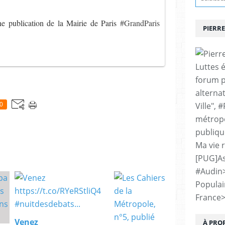
ne publication de la Mairie de Paris
#GrandParis
PIERRE
Luttes 
forum p
alternat
Ville", 
0
métropo
publiqu
Ma vie 
[PUG]As
#Audin
Populai
France
Venez
À PRO