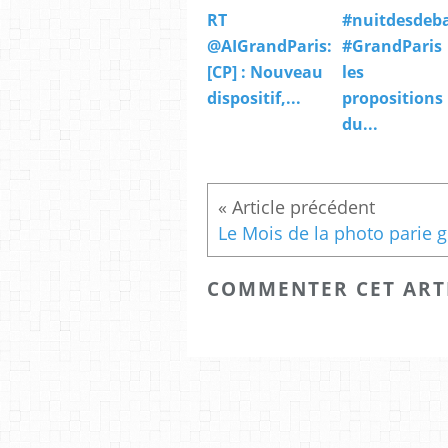
RT
#nuitdesdeb
@AIGrandParis:
#GrandParis
[CP] : Nouveau
les
dispositif,...
propositions
du...
COMMENTER CET ART