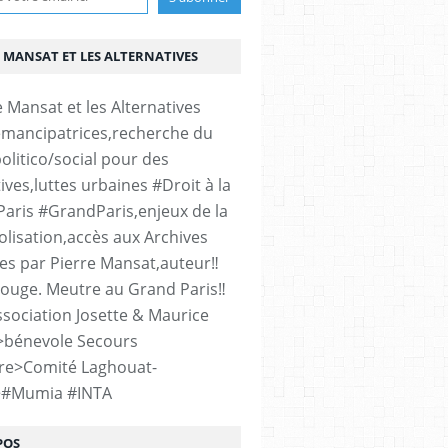
 MANSAT ET LES ALTERNATIVES
émancipatrices,recherche du
olitico/social pour des
ives,luttes urbaines #Droit à la
#Paris #GrandParis,enjeux de la
lisation,accès aux Archives
es par Pierre Mansat,auteur‼️
rouge. Meutre au Grand Paris‼️
sociation Josette & Maurice
>bénevole Secours
re>Comité Laghouat-
>#Mumia #INTA
POS