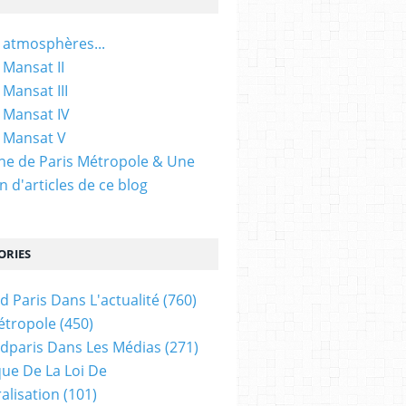
 atmosphères...
 Mansat II
 Mansat III
 Mansat IV
 Mansat V
gine de Paris Métropole & Une
n d'articles de ce blog
ORIES
d Paris Dans L'actualité
(760)
étropole
(450)
dparis Dans Les Médias
(271)
ue De La Loi De
alisation
(101)