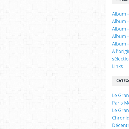
Album -
Album -
Album -
Album -
Album -
A l'ori
sélectio
Links
CATÉG
Le Gran
Paris M
Le Gran
Chroniq
Décentr