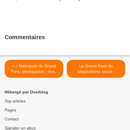
Commentaires
< > Métropole du Grand
Le Grand Paris du
Paris, péréquation : Anne
séparatisme social -
Hidalgo dans Les Echos
Hacène... >
Hébergé par Overblog
Top articles
Pages
Contact
Signaler un abus