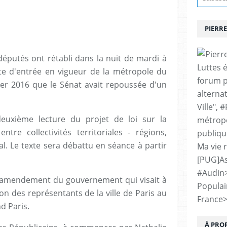
PIERRE
 députés ont rétabli dans la nuit de mardi à
Luttes 
e d'entrée en vigueur de la métropole du
forum p
er 2016 que le Sénat avait repoussée d'un
alternat
Ville", 
euxième lecture du projet de loi sur la
métropo
tre collectivités territoriales - régions,
publiqu
 Le texte sera débattu en séance à partir
Ma vie 
[PUG]As
#Audin
n amendement du gouvernement qui visait à
Populai
on des représentants de la ville de Paris au
France
d Paris.
À PRO