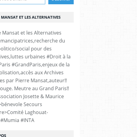
 MANSAT ET LES ALTERNATIVES
émancipatrices,recherche du
olitico/social pour des
ives,luttes urbaines #Droit à la
#Paris #GrandParis,enjeux de la
lisation,accès aux Archives
es par Pierre Mansat,auteur‼️
rouge. Meutre au Grand Paris‼️
sociation Josette & Maurice
>bénevole Secours
re>Comité Laghouat-
>#Mumia #INTA
POS