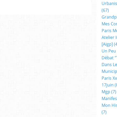
Urbanis
(67)
Grandp
Mes Co
Paris M
Atelier
[aigp]
(4
Un Peu
Débat "
Dans Le
Municip
Paris X
17juin
(
Mgp
(7)
Manifes
Mon His
(7)