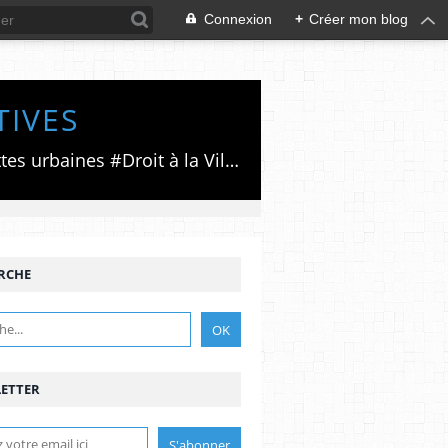
Connexion
+
Créer mon blog
TIVES
Luttes émancipatrices,recherche du forum politico/social pour des alternatives,luttes urbaines #Droit à la Ville", #Paris #GrandParis,enjeux de la métropolisation,accès aux Archives publiques par Pierre Mansat,auteur‼️Ma vie rouge. Meutre au Grand Paris‼️[PUG]Association Josette & Maurice #Audin>bénevole Secours Populaire>Comité Laghouat-France>#Mumia #INTA
RCHE
ETTER