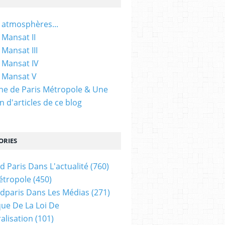
 atmosphères...
 Mansat II
 Mansat III
 Mansat IV
 Mansat V
gine de Paris Métropole & Une
n d'articles de ce blog
ORIES
d Paris Dans L'actualité
(760)
étropole
(450)
dparis Dans Les Médias
(271)
ue De La Loi De
alisation
(101)