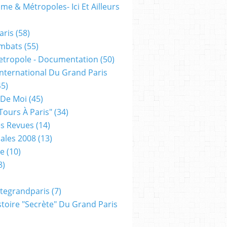
me & Métropoles- Ici Et Ailleurs
aris
(58)
mbats
(55)
etropole - Documentation
(50)
 International Du Grand Paris
5)
 De Moi
(45)
tours À Paris"
(34)
s Revues
(14)
ales 2008
(13)
xe
(10)
8)
tegrandparis
(7)
toire "secrète" Du Grand Paris