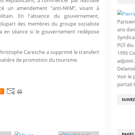
es Républicains, à commencer par Nathalie
ncé un amendement "anti-NKM", visant à
olitain. En l'absence du gouvernement,
Parisien
 plupart des membres du groupe socialiste
ans dan
ra en séance si le gouvernement redépose
Syndica
PCF élu
ristophe Caresche a supprimé le transfert
1995 Co
matière de promotion du tourisme.
adjoint
Delanoë
Voir le 
portail
0
SUIVE
PAGES