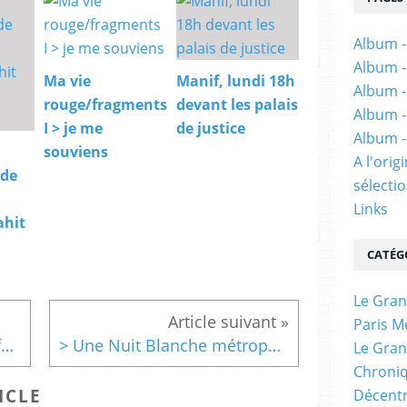
Album -
Album -
Ma vie
Manif, lundi 18h
Album -
rouge/fragments
devant les palais
Album -
I > je me
de justice
Album -
souviens
A l'ori
 de
sélectio
Links
ahit
CATÉG
Le Gran
Paris M
RT @ManifesteGP: Le Manifeste du Grand Paris porte...
> Une Nuit Blanche métropolitaine, José-Manuel Gonçalvès
Le Gran
Chroniq
ICLE
Décentr