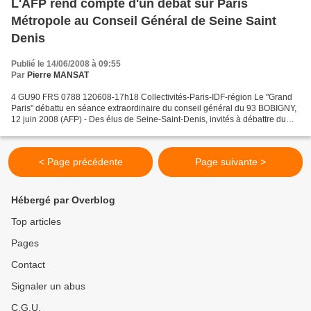
L'AFP rend compte d'un débat sur Paris
Métropole au Conseil Général de Seine Saint
Denis
Publié le 14/06/2008 à 09:55
Par
Pierre MANSAT
4 GU90 FRS 0788 120608-17h18 Collectivités-Paris-IDF-région Le "Grand
Paris" débattu en séance extraordinaire du conseil général du 93 BOBIGNY,
12 juin 2008 (AFP) - Des élus de Seine-Saint-Denis, invités à débattre du
"Grand Paris", ont critiqué jeudi...
< Page précédente
Page suivante >
Hébergé par Overblog
Top articles
Pages
Contact
Signaler un abus
C.G.U.