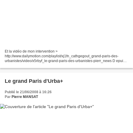
Et la vidéo de mon intervention >
http://www.dailymotion.com/playlist/xj1fn_cathgegout_grand-paris-des-
urbanistes/video/x5rbyf_le-grand-paris-des-urbanistes-pierr_news D epuis
que l'Elysée s'en mêle, le « Grand Paris » est devenu mode. Et nombreux
sont...
Le grand Paris d'Urba+
Publié le 21/06/2008 à 16:26
Par
Pierre MANSAT