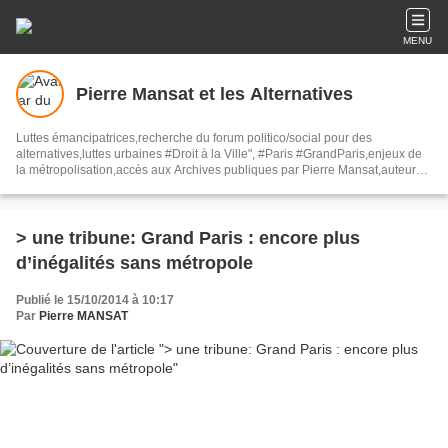
MENU
Pierre Mansat et les Alternatives
Luttes émancipatrices,recherche du forum politico/social pour des
alternatives,luttes urbaines #Droit à la Ville", #Paris #GrandParis,enjeux de
la métropolisation,accès aux Archives publiques par Pierre Mansat,auteur‼️
Ma vie rouge. Meutre au Grand Paris‼️[PUG]Association Josette & Maurice
#Audin>bénevole Secours Populaire>Comité Laghouat-France>#Mumia
#INTA
> une tribune: Grand Paris : encore plus
d’inégalités sans métropole
Publié le 15/10/2014 à 10:17
Par
Pierre MANSAT