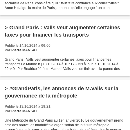
socialiste de Paris, considère qu'il " faut faire confiance aux collectivités "
Anne Hidalgo, la maire de Paris, annonce qu'elle engage " un plan
d'économies sans précédent "...
> Grand Paris : Valls veut augmenter certaines
taxes pour financer les transports
Publié le 14/10/2014 à 06:00
Par
Pierre MANSAT
Grand Paris : Valls veut augmenter certaines taxes pour financer les
transports Le Monde.fr | 13.10.2014 à 10h17 • Mis à jour le 13.10.2014 à
22h49 | Par Béatrice Jérôme Manuel Valls veut en finir avec la panne des
transports en Ile-de-France . Lundi...
> #GrandParis, les annonces de M.Valls sur la
gouvernance de la métropole
Publié le 13/10/2014 à 18:21
Par
Pierre MANSAT
Une Métropole du Grand Paris au 1er janvier 2016 Le gouvernement prend
acte des nouvelles modalités d’organisation de la future métropole
proposées par le conseil des élus de la mission de préfiguration le mercredi