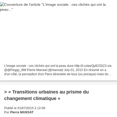
L'image sociale : ces clichés qui ont la peau dure http://t.co/peQy82S023 via
@@Peggy_BM Pierre Mansat (@mansat) July 01, 2015 En résumé on a
d'un côté, la perception d'un Paris désirable de tous (ou presque) mais dont
la vie s'oppose quasi catégoriquement...
> « Transitions urbaines au prisme du
changement climatique »
Publié le 01/07/2015 à 12:06
Par
Pierre MANSAT