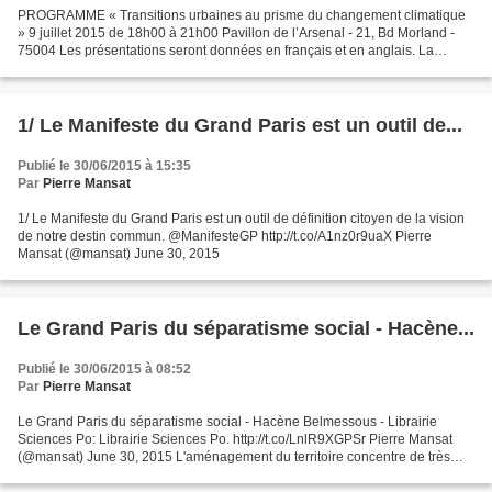
PROGRAMME « Transitions urbaines au prisme du changement climatique
» 9 juillet 2015 de 18h00 à 21h00 Pavillon de l’Arsenal - 21, Bd Morland -
75004 Les présentations seront données en français et en anglais. La
traduction simultanée sera disponible....
1/ Le Manifeste du Grand Paris est un outil de...
Publié le 30/06/2015 à 15:35
Par
Pierre Mansat
1/ Le Manifeste du Grand Paris est un outil de définition citoyen de la vision
de notre destin commun. @ManifesteGP http://t.co/A1nz0r9uaX Pierre
Mansat (@mansat) June 30, 2015
Le Grand Paris du séparatisme social - Hacène...
Publié le 30/06/2015 à 08:52
Par
Pierre Mansat
Le Grand Paris du séparatisme social - Hacène Belmessous - Librairie
Sciences Po: Librairie Sciences Po. http://t.co/LnlR9XGPSr Pierre Mansat
(@mansat) June 30, 2015 L'aménagement du territoire concentre de très
vives tensions politiques, alors que la...