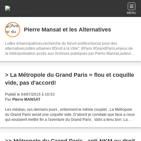
MENU
Pierre Mansat et les Alternatives
Luttes émancipatrices,recherche du forum politico/social pour des
alternatives,luttes urbaines #Droit à la Ville", #Paris #GrandParis,enjeux de
la métropolisation,accès aux Archives publiques par Pierre Mansat,auteur‼️
Ma vie rouge. Meutre au Grand Paris‼️[PUG]Association Josette & Maurice
#Audin>bénevole Secours Populaire>Comité Laghouat-France>#Mumia
#INTA
> La Métropole du Grand Paris = flou et coquille
vide, pas d'accord!
Publié le 04/07/2015 à 10:53
Par
Pierre MANSAT
Les médias, ces derniers jours , entonnent le même couplet . La Métropole
du Grand Paris serait une coquille vide. D’abord je constate que face a ceux
qui voulaient mettre fin a l'aventure du Grand Paris , Valls a tenu bon. La
métropole sera bien créé...