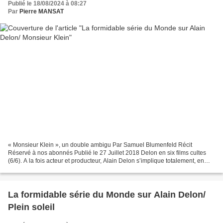
Publié le 18/08/2024 à 08:27
Par
Pierre MANSAT
« Monsieur Klein », un double ambigu Par Samuel Blumenfeld Récit
Réservé à nos abonnés Publié le 27 Juillet 2018 Delon en six films cultes
(6/6). A la fois acteur et producteur, Alain Delon s’implique totalement, en
1976, dans le rôle d’un marchand d’art,...
La formidable série du Monde sur Alain Delon/
Plein soleil