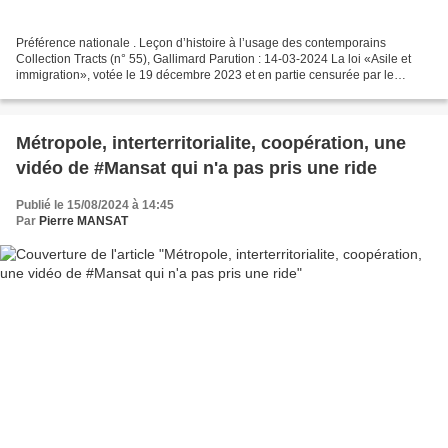
Préférence nationale . Leçon d’histoire à l’usage des contemporains
Collection Tracts (n° 55), Gallimard Parution : 14-03-2024 La loi «Asile et
immigration», votée le 19 décembre 2023 et en partie censurée par le
Conseil constitutionnel, a placé au centre...
Métropole, interterritorialite, coopération, une
vidéo de #Mansat qui n'a pas pris une ride
Publié le 15/08/2024 à 14:45
Par
Pierre MANSAT