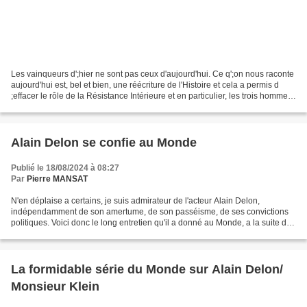
Les vainqueurs d';hier ne sont pas ceux d'aujourd'hui. Ce q';on nous raconte
aujourd'hui est, bel et bien, une réécriture de l'Histoire et cela a permis d
;effacer le rôle de la Résistance Intérieure et en particulier, les trois hommes
qui ont décidé,...
Alain Delon se confie au Monde
Publié le 18/08/2024 à 08:27
Par
Pierre MANSAT
N'en déplaise a certains, je suis admirateur de l'acteur Alain Delon,
indépendamment de son amertume, de son passéisme, de ses convictions
politiques. Voici donc le long entretien qu'il a donné au Monde, a la suite de
la formidable série que le quotidien...
La formidable série du Monde sur Alain Delon/
Monsieur Klein