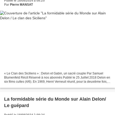
Publié le 18/08/2024 à 08:25
Par
Pierre MANSAT
« Le Clan des Siciliens » : Delon et Gabin, un sacré couple Par Samuel
Blumenfeld Récit Réservé à nos abonnés Publié le 25 Juillet 2018 Delon en
six films cultes (4/6). En 1969, Henri Verneuil réunit, pour la deuxième fois,
Gabin et Delon. Mais le tournage...
La formidable série du Monde sur Alain Delon/
Le guépard
Publié le 18/08/2024 à 08:24