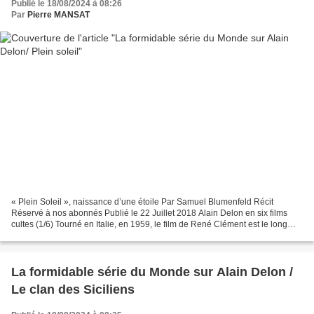
Publié le 18/08/2024 à 08:26
Par
Pierre MANSAT
« Plein Soleil », naissance d’une étoile Par Samuel Blumenfeld Récit
Réservé à nos abonnés Publié le 22 Juillet 2018 Alain Delon en six films
cultes (1/6) Tourné en Italie, en 1959, le film de René Clément est le long
métrage où l’acteur de 23 ans, peu...
La formidable série du Monde sur Alain Delon /
Le clan des Siciliens