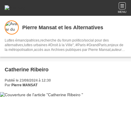
MENU
Pierre Mansat et les Alternatives
Luttes émancipatrices,recherche du forum politico/social pour des
alternatives,luttes urbaines #Droit à la Ville", #Paris #GrandParis,enjeux de
la métropolisation,accès aux Archives publiques par Pierre Mansat,auteur‼️
Ma vie rouge. Meutre au Grand Paris‼️[PUG]Association Josette & Maurice
#Audin>bénevole Secours Populaire>Comité Laghouat-France>#Mumia
#INTA
Catherine Ribeiro
Publié le 23/08/2024 à 12:30
Par
Pierre MANSAT