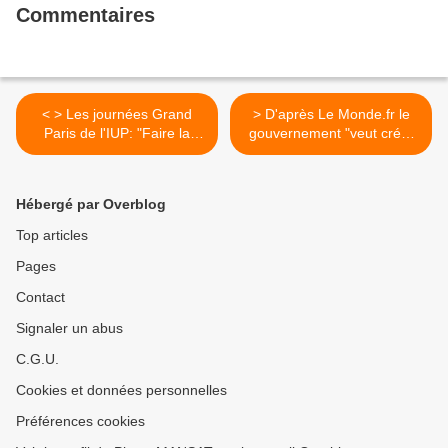
Commentaires
< > Les journées Grand
> D'après Le Monde.fr le
Paris de l'IUP: "Faire la
gouvernement "veut créer
métropole par ses réseaux"
une Métropole de Paris" >
Hébergé par Overblog
Top articles
Pages
Contact
Signaler un abus
C.G.U.
Cookies et données personnelles
Préférences cookies