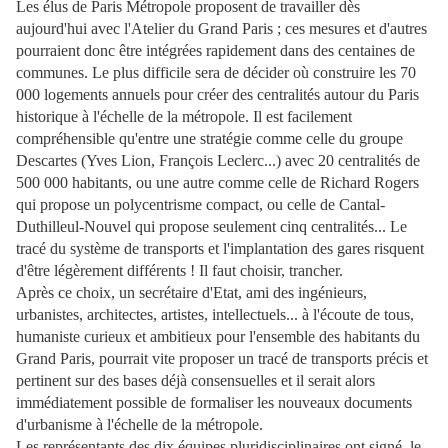
Les élus de Paris Métropole proposent de travailler dès
aujourd'hui avec l'Atelier du Grand Paris ; ces mesures et d'autres
pourraient donc être intégrées rapidement dans des centaines de
communes. Le plus difficile sera de décider où construire les 70
000 logements annuels pour créer des centralités autour du Paris
historique à l'échelle de la métropole. Il est facilement
compréhensible qu'entre une stratégie comme celle du groupe
Descartes (Yves Lion, François Leclerc...) avec 20 centralités de
500 000 habitants, ou une autre comme celle de Richard Rogers
qui propose un polycentrisme compact, ou celle de Cantal-
Duthilleul-Nouvel qui propose seulement cinq centralités... Le
tracé du système de transports et l'implantation des gares risquent
d'être légèrement différents ! Il faut choisir, trancher.
Après ce choix, un secrétaire d'Etat, ami des ingénieurs,
urbanistes, architectes, artistes, intellectuels... à l'écoute de tous,
humaniste curieux et ambitieux pour l'ensemble des habitants du
Grand Paris, pourrait vite proposer un tracé de transports précis et
pertinent sur des bases déjà consensuelles et il serait alors
immédiatement possible de formaliser les nouveaux documents
d'urbanisme à l'échelle de la métropole.
Les représentants des dix équipes pluridisciplinaires ont signé, le