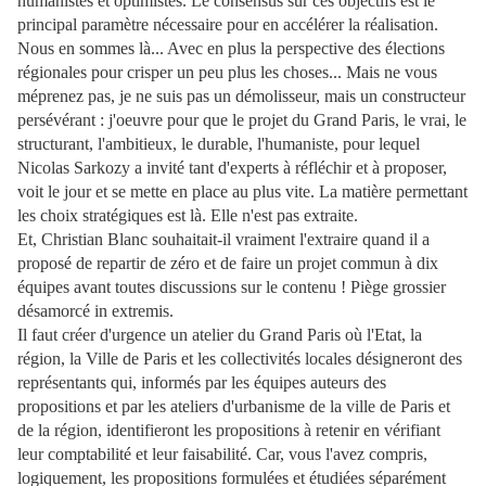
humanistes et optimistes. Le consensus sur ces objectifs est le
principal paramètre nécessaire pour en accélérer la réalisation.
Nous en sommes là... Avec en plus la perspective des élections
régionales pour crisper un peu plus les choses... Mais ne vous
méprenez pas, je ne suis pas un démolisseur, mais un constructeur
persévérant : j'oeuvre pour que le projet du Grand Paris, le vrai, le
structurant, l'ambitieux, le durable, l'humaniste, pour lequel
Nicolas Sarkozy a invité tant d'experts à réfléchir et à proposer,
voit le jour et se mette en place au plus vite. La matière permettant
les choix stratégiques est là. Elle n'est pas extraite.
Et, Christian Blanc souhaitait-il vraiment l'extraire quand il a
proposé de repartir de zéro et de faire un projet commun à dix
équipes avant toutes discussions sur le contenu ! Piège grossier
désamorcé in extremis.
Il faut créer d'urgence un atelier du Grand Paris où l'Etat, la
région, la Ville de Paris et les collectivités locales désigneront des
représentants qui, informés par les équipes auteurs des
propositions et par les ateliers d'urbanisme de la ville de Paris et
de la région, identifieront les propositions à retenir en vérifiant
leur comptabilité et leur faisabilité. Car, vous l'avez compris,
logiquement, les propositions formulées et étudiées séparément