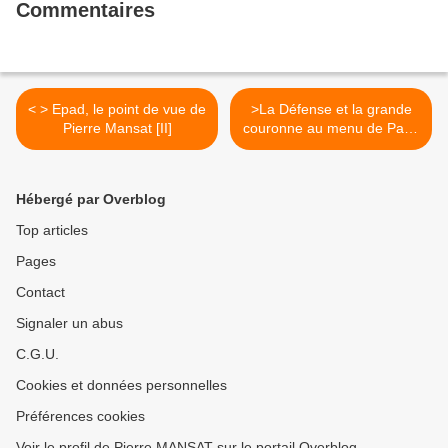
Commentaires
< > Epad, le point de vue de
>La Défense et la grande
Pierre Mansat [II]
couronne au menu de Paris
Métropole le 6 Novembre, à
Cergy Pontoise >
Hébergé par Overblog
Top articles
Pages
Contact
Signaler un abus
C.G.U.
Cookies et données personnelles
Préférences cookies
Voir le profil de Pierre MANSAT sur le portail Overblog