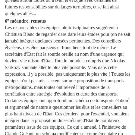
qu'elles auront toutes du travail et évoque avec certaines de
futures responsabilités sur de larges territoires, et se fait ainsi
quelques alliés...
e
6
méandre, remous
Les responsables des équipes pluridisciplinaires suggèrent à
Christian Blanc de regarder dare-dare leurs études pour (on ne sait
jamais) intégrer quelques pensées pertinentes. Des conseillers
élyséens, des élus parisiens et franciliens font de même. Le
secrétaire d'Etat fait la sourde oreille au nom d'une urgence qui
devient vite raison d'Etat. Tout le monde a compris que Nicolas
Sarkozy souhaite aller le plus vite possible. Mais dans cette
expression, il y a possible, pas uniquement le plus vite ! Toutes les
équipes n'ont pas mis l'accent sur une proposition de transports
métropolitains, mais toutes ont relevé l'importance de la
corrélation entre stratégie d'évolution et carte des transports.
Certaines équipes ont approfondi un schéma de transports élaboré
et argumenté de nature à questionner les élus et les conseillers au
plus haut niveau de l'Etat. Ces derniers, pour l'essentiel, voulaient
intégrer dans la proposition du secrétaire d'Etat de nombreux
paramètres issus de ces équipes. Ce qui a amené, à l'initiative de
Claude Guéant, un schéma modificateur et complémentaire du