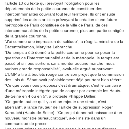
l'article 10 du texte qui prévoyait l'obligation pour les
départements de la petite couronne de constituer des
intercommunalités couvrant tout leur territoire. Ils ont ensuite
supprimé les autres articles prévoyant la création d'une future
métropole de Paris constituée de la ville de Paris, de ces
intercommunalités de la petite couronne, plus une partie contigüe
de la grande couronne.
"J'ai comme une impression de solitude", a réagi la ministre de la
Décentralisation, Marylise Lebranchu.
"Du temps a été donné à la petite couronne pour se poser la
question de l'intercommunalité et de la métropole, le temps est
passé et si nous sortions sans monter aucune marche, nous
aurions grande responsabilité", avait-elle argué auparavant.
L'UMP a tiré à boulets rouge contre son projet que la commission
des Lois du Sénat avait préalablement déjà pourtant bien réécrit.
"Ce que vous nous proposez c'est dramatique, c'est le contraire
d'une métropole intégrée que de couper par exemple les Hauts-
de-Seine en 4 ou en 5", a protesté Philippe Dallier.
"On garde tout ce qu'il y a et on rajoute une strate, c'est
aberrant", a lancé l'auteur de l'article de suppression Roger
Karoutchi (Hauts-de-Seine). "Ce projet donnerait naissance à un
nouveau monstre bureaucratique", a-t-il insisté dans un
communiqué de presse.