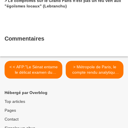
> Le compromis sur le Grand Paris n'est pas un feu vert aux
"égoïsmes locaux" (Lebranchu)
Commentaires
< < AFP:"Le Sénat entame
> Métropole de Paris, le
le délicat examen du
compte rendu analytique
premier projet de loi de
des débats au Sénat >
décentralisation "
Hébergé par Overblog
Top articles
Pages
Contact