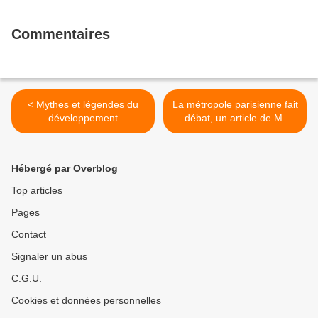
Commentaires
< Mythes et légendes du
La métropole parisienne fait
développement
débat, un article de M.
territorial.Laurent
Staat dans l'Humanité sur la
Davezies,Philippe Estèbe
journée d'études du CHS
La Sorbonne >
Hébergé par Overblog
Top articles
Pages
Contact
Signaler un abus
C.G.U.
Cookies et données personnelles