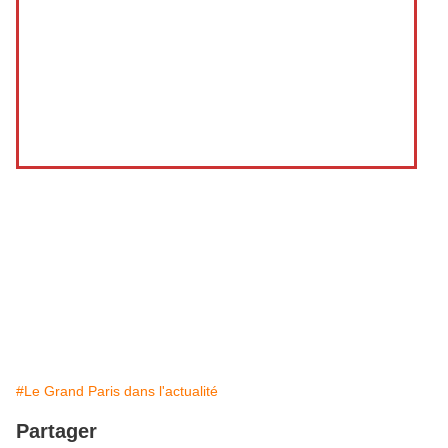
http://ddata.over-
blog.com/xxxyyy/0/54/07/70/fourcautflonneau.pdf
#Le Grand Paris dans l'actualité
Partager