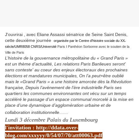
J'ouvrirai , avec Eliane Assassi sénatrice de Seine Saint Denis,
cette deuxième journée
organisée par
le Centre d’histoire sociale du XX
e
siècle/UMR
8058
CNRS/Université
Paris
I
Panthéon Sorbonne
avec le soutien de la
Ville de Paris
L’histoire de la gouvernance métropolitaine du « Grand Paris »
est un thème d’actualité, Les relations Paris Banlieues seront'
sans conteste' au coeur des enjeux électoraux des prochaines
élections et mandatures municipales, On l’a peut+être oublié
mais le «Grand Paris » a une histoire amorcée dès la Révolution
française, Depuis l’avènement de l’ère industrielle Paris ses
quartiers les communes environnantes ont vécu sur un temps
accéléré le passage d’un espace communal morcelé à la mise en
place d’une dynamique d’agglomération urbaine et de
collaboration institutionnelle.......
Lundi 3 décembre Palais du Luxembourg
l'invitation :
http://ddata.over-
blog.com/xxxyyy/0/54/07/70/att00063.pdf