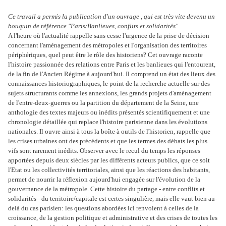
Ce travail a permis la publication d'un ouvrage , qui est très vite devenu un
bouquin de référence "Paris/Banlieues, conflits et solidarités"
A l'heure où l'actualité rappelle sans cesse l'urgence de la prise de décision
concernant l'aménagement des métropoles et l'organisation des territoires
périphériques, quel peut être le rôle des historiens? Cet ouvrage raconte
l'histoire passionnée des relations entre Paris et les banlieues qui l'entourent,
de la fin de l'Ancien Régime à aujourd'hui. Il comprend un état des lieux des
connaissances historiographiques, le point de la recherche actuelle sur des
sujets structurants comme les annexions, les grands projets d'aménagement
de l'entre-deux-guerres ou la partition du département de la Seine, une
anthologie des textes majeurs ou inédits présentés scientifiquement et une
chronologie détaillée qui replace l'histoire parisienne dans les évolutions
nationales. Il ouvre ainsi à tous la boîte à outils de l'historien, rappelle que
les crises urbaines ont des précédents et que les termes des débats les plus
vifs sont rarement inédits. Observer avec le recul du temps les réponses
apportées depuis deux siècles par les différents acteurs publics, que ce soit
l'Etat ou les collectivités territoriales, ainsi que les réactions des habitants,
permet de nourrir la réflexion aujourd'hui engagée sur l'évolution de la
gouvernance de la métropole. Cette histoire du partage - entre conflits et
solidarités - du territoire/capitale est certes singulière, mais elle vaut bien au-
delà du cas parisien: les questions abordées ici renvoient à celles de la
croissance, de la gestion politique et administrative et des crises de toutes les