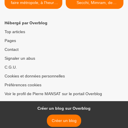
faire métropole, à l'heure
Secchi, Mimram, de
de la mondialisation? un
Portzemparc, Castro,
article de Daniel Behar
Eleb.... >
Hébergé par Overblog
Top articles
Pages
Contact
Signaler un abus
C.G.U.
Cookies et données personnelles
Préférences cookies
Voir le profil de Pierre MANSAT sur le portail Overblog
Créer un blog sur Overblog
Créer un blog