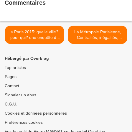
Commentaires
< Paris 2015: quelle ville?
La Métropole Parisienne,
pour qui? une enquête de
Centralités, inégalités,
l'Humanité Dimanche
proximités, un ouvrage
collectif >
Hébergé par Overblog
Top articles
Pages
Contact
Signaler un abus
C.G.U.
Cookies et données personnelles
Préférences cookies
Voir le profil de Pierre MANSAT sur le portail Overblog