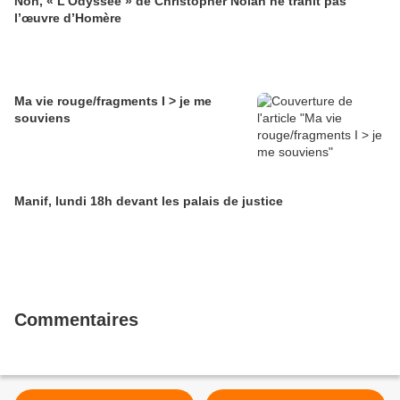
Non, « L’Odyssée » de Christopher Nolan ne trahit pas
l’œuvre d’Homère
Ma vie rouge/fragments I > je me
souviens
Manif, lundi 18h devant les palais de justice
Commentaires