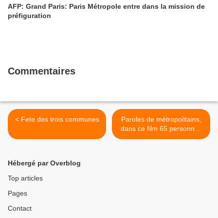
AFP: Grand Paris: Paris Métropole entre dans la mission de
préfiguration
Commentaires
< Fete des trois communes
Paroles de métropolitains,
dans ce film 65 personnes
donnent leur point de vue
sur Paris/Banlieues, sur la
métropole >
Hébergé par Overblog
Top articles
Pages
Contact