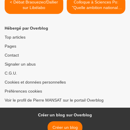
< Débat Braouezec/Dallier
Colloque à Sciences Po:
sur Libélabo
"Quelle ambition nationale
pour les pouvoirs locaux
aujourd'hui". >
Hébergé par Overblog
Top articles
Pages
Contact
Signaler un abus
C.G.U.
Cookies et données personnelles
Préférences cookies
Voir le profil de Pierre MANSAT sur le portail Overblog
Créer un blog sur Overblog
Créer un blog