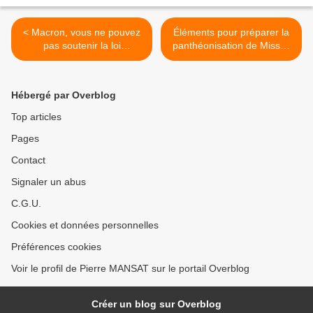
< Macron, vous ne pouvez
Éléments pour préparer la
pas soutenir la loi
panthéonisation de Missak
immigration et en même
Manouchian le 21 février
temps panthéoniser Missak
2024 >
Manouchian, tribune de
Hébergé par Overblog
Pierre Ouzoulias
Top articles
Pages
Contact
Signaler un abus
C.G.U.
Cookies et données personnelles
Préférences cookies
Voir le profil de Pierre MANSAT sur le portail Overblog
Créer un blog sur Overblog